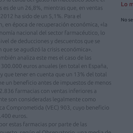
Lo m
 es de un 26,8%, mientras que, en ventas
 2012 ha sido de un 5,1%. Para el
No se
an, en época de recuperación económica, «la
nomía nacional del sector farmacéutico, lo
nivel de deducciones y descuentos que se
n que se agudizó la crisis económica».
ambién analiza este mes el caso de las
a 300.000 euros anuales (en total en España,
ay que tener en cuenta que un 13% del total
ene un beneficio antes de impuestos de menos
 2.836 farmacias con ventas inferiores a
nte son consideradas legalmente como
ica Comprometida (VEC) 903, cuyo beneficio
.400 euros.
por estas farmacias por parte de las
uesto, según el Observatorio, una media de