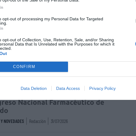
mento
FEFE
In
to opt-out of processing my Personal Data for Targeted
ing.
In
o opt-out of Collection, Use, Retention, Sale, and/or Sharing
enta online de medicamentos de
ersonal Data that Is Unrelated with the Purposes for which it
lected.
humano: seguridad y trazabilidad
Out
Isabel Marín Moral
28/07/2026
CONFIRM
Data Deletion
Data Access
Privacy Policy
rd de comunicaciones para el 24
reso Nacional Farmacéutico de
edo
S Y NOVEDADES
Redacción
31/07/2026