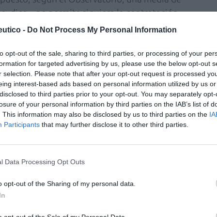
, dice, «no permite siquiera la contratación
dia jornada».
utico -
Do Not Process My Personal Information
ón de estas oficinas de farmacia necesita
venciones recibidas por las farmacias VEC.
to opt-out of the sale, sharing to third parties, or processing of your per
formation for targeted advertising by us, please use the below opt-out s
irían limitar la apertura de nuevas farmacias,
r selection. Please note that after your opt-out request is processed y
descuentos en las ventas financiadas y
eing interest-based ads based on personal information utilized by us or
enación farmacéutica.
disclosed to third parties prior to your opt-out. You may separately opt-
losure of your personal information by third parties on the IAB’s list of
. This information may also be disclosed by us to third parties on the
IA
fuente preferida de Google
Participants
that may further disclose it to other third parties.
ACTIVAR AHORA
ticias de actualidad.
l Data Processing Opt Outs
o opt-out of the Sharing of my personal data.
In
o opt-out of the Sale of my Personal Data.