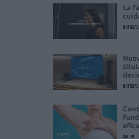
La f
cuid
NOTICIA
Nuev
titu
deci
NOTICIA
Cont
fund
efic
SALUD