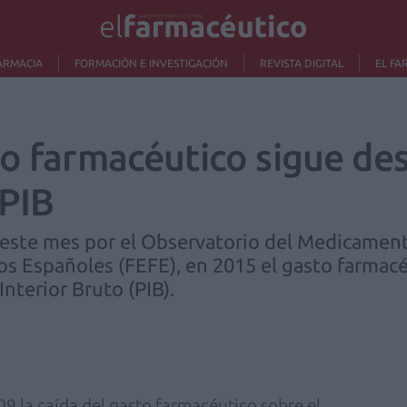
ARMACIA
FORMACIÓN E INVESTIGACIÓN
REVISTA DIGITAL
EL FA
to farmacéutico sigue de
 PIB
 este mes por el Observatorio del Medicament
os Españoles (FEFE), en 2015 el gasto farmac
Interior Bruto (PIB).
9 la caída del gasto farmacéutico sobre el