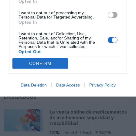
Opted In
ACTIVAR AHORA
I want to opt-out of processing my
Personal Data for Targeted Advertising.
Opted In
Tags
I want to opt-out of Collection, Use,
Retention, Sale, and/or Sharing of my
Personal Data that Is Unrelated with the
farmacéutico de atención primaria
Purposes for which it was collected.
Opted Out
Ángel Mataix
XXII Congreso de la SEFAP
CONFIRM
SEFAP
Data Deletion
Data Access
Privacy Policy
Destacados
La venta online de medicamentos
de uso humano: seguridad y
trazabilidad
DIGITAL
Isabel Marín Moral
28/07/2026