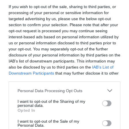
en la Universidad de McMaster (Canadá), que abordará
If you wish to opt-out of the sale, sharing to third parties, or
el tema «De la evidencia científica a los valores del
processing of your personal or sensitive information for
paciente: el papel integrador del FAP».
targeted advertising by us, please use the below opt-out
section to confirm your selection. Please note that after your
Mª Ángeles Ariza Copado, presidenta del Comité
opt-out request is processed you may continue seeing
Organizador, y José Manuel Paredero Domínguez,
interest-based ads based on personal information utilized by
presidente del Comité Científico, explican que con este
us or personal information disclosed to third parties prior to
your opt-out. You may separately opt-out of the further
programa quieren «mostrar cómo debe ser el FAP de los
disclosure of your personal information by third parties on the
próximos años, estableciendo dónde van a ser más
IAB’s list of downstream participants. This information may
útiles sus funciones, qué necesita para ponerlas en
also be disclosed by us to third parties on the
IAB’s List of
marcha y cómo debe ser la formación que debe tener
Downstream Participants
that may further disclose it to other
para ello, pensando en una actuación cada vez más
third parties.
cercana al paciente».
Personal Data Processing Opt Outs
Más información sobre el congreso
aquí
.
I want to opt-out of the Sharing of my
personal data.
Opted In
Añadir
El Farmacéutico
como fuente preferida
de Google de forma gratuita
I want to opt-out of the Sale of my
Personal Data.
Mantente informado con las últimas noticias de actualidad.