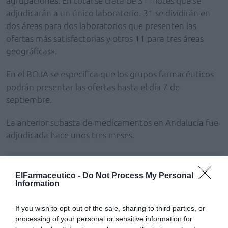
agrupaciones. En total se trata de 311 lotes que se
adjudicarán a un único laboratorio. 31 se dividirán en
dos áreas para dos laboratorios que presenten las
ofertas más satisfactorias y otros 11 para tres áreas
geográficas».
En el BOJA se especifica que los grupos farmacéuticos
podrán presentar las ofertas hasta el día 7 de
septiembre.
La anterior subasta de medicamentos en Andalucía fue
adjudicada hace unos tres meses.
Añadir
El Farmacéutico
como fuente preferida
de Google de forma gratuita
ElFarmaceutico -
Do Not Process My Personal
Information
Mantente informado con las últimas noticias de actualidad.
ACTIVAR AHORA
If you wish to opt-out of the sale, sharing to third parties, or
processing of your personal or sensitive information for