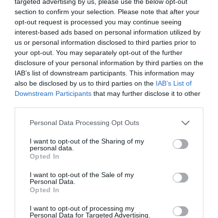
targeted advertising by us, please use the below opt-out
Tags
section to confirm your selection. Please note that after your
opt-out request is processed you may continue seeing
interest-based ads based on personal information utilized by
Junta de Andalucía
SAS
us or personal information disclosed to third parties prior to
your opt-out. You may separately opt-out of the further
subasta de medicamentos
disclosure of your personal information by third parties on the
IAB’s list of downstream participants. This information may
also be disclosed by us to third parties on the
IAB’s List of
Destacados
Downstream Participants
that may further disclose it to other
third parties.
La venta online de medicamentos
Personal Data Processing Opt Outs
de uso humano: seguridad y
trazabilidad
I want to opt-out of the Sharing of my
personal data.
DIGITAL
Isabel Marín Moral
28/07/2026
Opted In
I want to opt-out of the Sale of my
Personal Data.
Récord de comunicaciones para el
Opted In
24 Congreso Nacional
Farmacéutico de Oviedo
I want to opt-out of processing my
Personal Data for Targeted Advertising.
NOTICIAS Y NOVEDADES
Redacción
31/07/2026