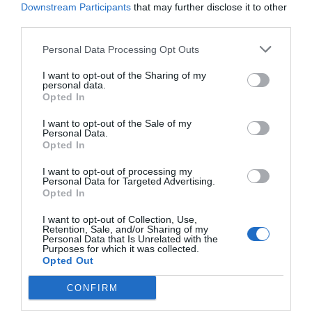
clínica para prescribir según la mejor evidencia científica
Downstream Participants
that may further disclose it to other
third parties.
disponible, con la máxima calidad y con coste menor
para el sistema.
Personal Data Processing Opt Outs
El proceso que se ha iniciado con la apertura de los
I want to opt-out of the Sharing of my
plazos para la presentación de las ofertas culminará con
personal data.
un acuerdo marco entre los laboratorios participantes
Opted In
que resulten seleccionados y la administración sanitaria
I want to opt-out of the Sale of my
andaluza.
Personal Data.
Opted In
Según la Consejería, este sistema de selección de
medicamentos no supondrá limitación o traba a la
I want to opt-out of processing my
libertad de prescripción de los facultativos. De hecho,
Personal Data for Targeted Advertising.
Opted In
en Andalucía, el médico siempre ha podido prescribir un
fármaco que no haya sido seleccionado en los acuerdo
I want to opt-out of Collection, Use,
Retention, Sale, and/or Sharing of my
marco que se vienen realizando desde ya varios años.
Personal Data that Is Unrelated with the
Purposes for which it was collected.
Tampoco será de aplicación directa para los pacientes
Opted Out
que ya tengan un tratamiento activo, siempre y cuando
el facultativo que prescribe no considere necesario el
CONFIRM
cambio en el mismo.