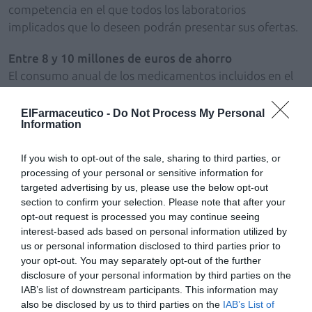
competencia en el que todos los laboratorios
implicados que lo deseen podrán presentar sus ofertas.
Entre 8 y 10 millones de euros de ahorro
El consumo anual de los medicamentos incluidos en el
acuerdo marco (que suponen el 24,7% del consumo
total de fármacos hospitalarios) asciende a 160 millones
ElFarmaceutico -
Do Not Process My Personal
Information
de euros. Como la selección de principios activos se
refiere tan sólo a determinadas indicaciones, se prevé
If you wish to opt-out of the sale, sharing to third parties, or
que afectará al 50% del consumo de los medicamentos
processing of your personal or sensitive information for
incluidos en el acuerdo marco –80 millones de euros– y
targeted advertising by us, please use the below opt-out
se estima un ahorro anual en la factura de la farmacia
section to confirm your selection. Please note that after your
hospitalaria andaluza de entre 8 y 10 millones de euros.
opt-out request is processed you may continue seeing
Entre las ventajas que presenta este nuevo sistema
interest-based ads based on personal information utilized by
us or personal information disclosed to third parties prior to
están, además, la protocolización y homogeneización
your opt-out. You may separately opt-out of the further
de la prescripción de fármacos en la totalidad de los
disclosure of your personal information by third parties on the
centros hospitalarios del Servicio Andaluz de Salud, lo
IAB’s list of downstream participants. This information may
que permitirá el seguimiento de guías de práctica
also be disclosed by us to third parties on the
IAB’s List of