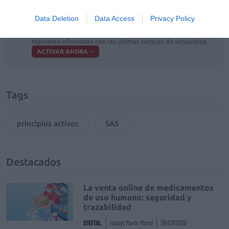
Data Deletion
Data Access
Privacy Policy
Añadir
El Farmacéutico
como fuente preferida
de Google de forma gratuita
Mantente informado con las últimas noticias de actualidad.
ACTIVAR AHORA
Tags
principios activos
SAS
Destacados
La venta online de medicamentos
de uso humano: seguridad y
trazabilidad
DIGITAL
Isabel Marín Moral
28/07/2026