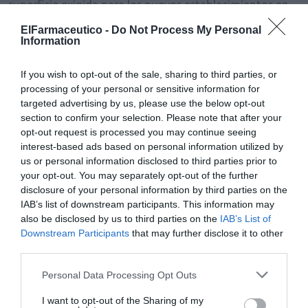
superficie exigida para los nuevos establecimientos en
municipios de menos de 1.000 habitantes ha apuntado
ElFarmaceutico -
Do Not Process My Personal
que será de 60 m2 y 30 para la planta de acceso a la vía
Information
pública (frente a los 85 y 35 m2 establecidos en la Ley
de Farmacia, respectivamente). Esta modificación se
If you wish to opt-out of the sale, sharing to third parties, or
processing of your personal or sensitive information for
plantea a fin de «solventar los problemas encontrados
targeted advertising by us, please use the below opt-out
en la instalación de determinadas oficinas de farmacia
section to confirm your selection. Please note that after your
del concurso de 2010», ha dicho Sánchez Rubio.
opt-out request is processed you may continue seeing
Respecto a la edad y cotitularidad de los aspirantes, se
interest-based ads based on personal information utilized by
plantean las modificaciones necesarias a fin de
us or personal information disclosed to third parties prior to
«eliminar la caducidad del derecho de titularidad por
your opt-out. You may separately opt-out of the further
disclosure of your personal information by third parties on the
motivos de edad por encima de los 65 años» y de
IAB’s list of downstream participants. This information may
«permitir la participación por separado de cada
also be disclosed by us to third parties on the
IAB’s List of
cotitular en un concurso», con la premisa de que el
Downstream Participants
that may further disclose it to other
posible adjudicatario «renuncie a su cotitularidad en la
third parties.
oficina de farmacia sin poder transmitirla», ha señalado
Personal Data Processing Opt Outs
la consejera.
Asimismo, la modificación legislativa regula la
I want to opt-out of the Sharing of my