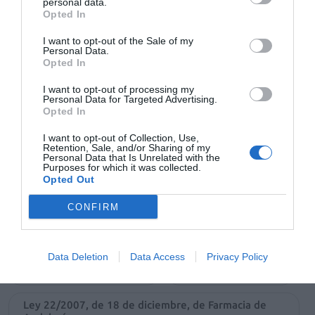
personal data.
reapertura del concurso de oficinas de farmacia
Opted In
convocado en 2010 a fin de volver a adjudicar seis
farmacias en fase tercera y que han vuelto a quedar
I want to opt-out of the Sale of my
Personal Data.
vacantes tras renunciar sus adjudicatarios a abrirlas. Las
Opted In
farmacias se ubican en Cáñar, Pórtugos, Agrón y Turón
I want to opt-out of processing my
(Granada), Alicún (Almería) y La Nava (Huelva).
Personal Data for Targeted Advertising.
Opted In
Añadir
El Farmacéutico
como fuente preferida
I want to opt-out of Collection, Use,
de Google de forma gratuita
Retention, Sale, and/or Sharing of my
Personal Data that Is Unrelated with the
Mantente informado con las últimas noticias de actualidad.
Purposes for which it was collected.
ACTIVAR AHORA
Opted Out
CONFIRM
Tags
Data Deletion
Data Access
Privacy Policy
maria jose sanchez rubio
Parlamento andaluz
Ley 22/2007, de 18 de diciembre, de Farmacia de