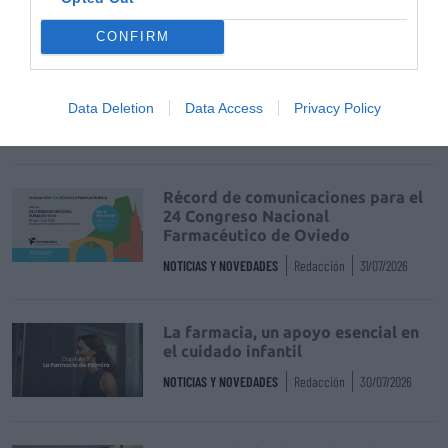
Destacados
CONFIRM
La venta online de medicamentos
de uso humano: seguridad y
trazabilidad
Data Deletion
Data Access
Privacy Policy
DIGITAL
Isabel Marín Moral
28/07/2026
Récord de comunicaciones para el
24 Congreso Nacional
Farmacéutico de Oviedo
NOTICIAS Y NOVEDADES
Redacción
31/07/2026
La farmacia, un apoyo esencial en
el cuidado infantil
NOTICIAS Y NOVEDADES
Redacción
30/07/2026