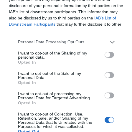
los farmacéuticos atender, retener y ampliar el interés
disclosure of your personal information by third parties on the
de los miles de ciudadanos que entran a diario en busca
IAB’s list of downstream participants. This information may
de un medicamento o de un consejo farmacéutico.
also be disclosed by us to third parties on the
IAB’s List of
Downstream Participants
that may further disclose it to other
third parties.
La parte principal del Consejo ha estado dedicada a la
estrategia y la operativa de la cooperativa.
Personal Data Processing Opt Outs
I want to opt-out of the Sharing of my
Añadir
El Farmacéutico
como fuente preferida
personal data.
de Google de forma gratuita
Opted In
Mantente informado con las últimas noticias de actualidad.
ACTIVAR AHORA
I want to opt-out of the Sale of my
Personal Data.
Opted In
I want to opt-out of processing my
Tags
Personal Data for Targeted Advertising.
Opted In
juan ignacio guenechea
Cofares
I want to opt-out of Collection, Use,
Retention, Sale, and/or Sharing of my
Personal Data that Is Unrelated with the
Purposes for which it was collected.
Opted Out