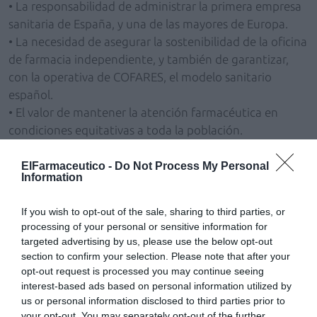
• La responsabilidad de administrar la primera empresa
sanitaria de España, y una de las mayores de Europa.
• La necesidad de asegurar la sostenibilidad de la oficina
de farmacia independiente, y también de garantizar,
con la operativa de COFARES, el modelo sanitario
español.
• El valor de mantener la atención farmacéutica en
condiciones equitativas a toda la población.
• Reafirmar la proximidad de la cooperativa con todos y
cada uno de los socios.
ElFarmaceutico -
Do Not Process My Personal
Information
• La importancia de la formación y los servicios
complementarios con una potente vertiente
If you wish to opt-out of the sale, sharing to third parties, or
profesional.
processing of your personal or sensitive information for
• El impulso de COFARES y sus relaciones con el sector,
targeted advertising by us, please use the below opt-out
las instituciones, los reguladores, los medios de
section to confirm your selection. Please note that after your
comunicación… para poner en valor la distribución
opt-out request is processed you may continue seeing
interest-based ads based on personal information utilized by
farmacéutica en nuestro país.
us or personal information disclosed to third parties prior to
• Continuar apostando por la innovación que permita a
your opt-out. You may separately opt-out of the further