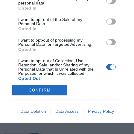
realización de prácticas no laborales en sus
personal data.
instalaciones vinculados a dicha formación.
Opted In
I want to opt-out of the Sale of my
Personal Data.
Añadir
El Farmacéutico
como fuente preferida
Opted In
de Google de forma gratuita
Mantente informado con las últimas noticias de actualidad.
I want to opt-out of processing my
ACTIVAR AHORA
Personal Data for Targeted Advertising.
Opted In
I want to opt-out of Collection, Use,
Retention, Sale, and/or Sharing of my
Tags
Personal Data that Is Unrelated with the
Purposes for which it was collected.
Opted Out
Agencia para el Empleo de Madrid
CONFIRM
Grupo Cofares
Data Deletion
Data Access
Privacy Policy
Destacados