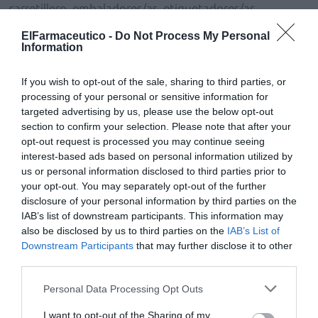
carretillero, embaladores/as, etiquetadores/as,
preparadores/as de pedidos, operarios/as de logística, y
ElFarmaceutico -
Do Not Process My Personal
mozo de carga y descarga de almacén, entre otros.
Information
La AE atenderá de forma personalizada y especializada
If you wish to opt-out of the sale, sharing to third parties, or
aquellas ofertas de puestos de trabajo presentadas para
processing of your personal or sensitive information for
la cobertura de necesidades de contratación de
targeted advertising by us, please use the below opt-out
section to confirm your selection. Please note that after your
trabajadores. Para ello, realizará estudios de casación en
opt-out request is processed you may continue seeing
sus bases de datos entre aquellos perfiles registrados
interest-based ads based on personal information utilized by
cuyas competencias y habilidades se ajusten a los
us or personal information disclosed to third parties prior to
perfiles del empleo ofertados, y preseleccionará a los
your opt-out. You may separately opt-out of the further
candidatos idóneos para cada oferta de puesto de
disclosure of your personal information by third parties on the
IAB’s list of downstream participants. This information may
trabajo.
also be disclosed by us to third parties on the
IAB’s List of
Downstream Participants
that may further disclose it to other
Cofares también colaborará en el desarrollo de cursos
third parties.
de formación en materia de distribución farmacéutica
dirigidos a la obtención de certificados de
Personal Data Processing Opt Outs
profesionalidad que imparte la AE, y facilitará la
I want to opt-out of the Sharing of my