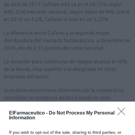
de abril de 2017 Cofares está ya en el 26,72% según
IMS). Si el mercado nacional, según datos de IMS, creció
en 2016 un 4,5%, Cofares lo hizo en un 5,22%.
La diferencia entre Cofares y la segunda mayor
distribuidora del mercado farmacéutico, a diciembre de
2016, era de 6,55 puntos de cuota nacional.
La dotación para coberturas de riesgos alcanza el 40%
de la deuda, muy superior a la designada en otras
empresas del sector.
«Los datos económicos obtenidos por la cooperativa
consolidan la tendencia alcista iniciada en años
anteriores en un contexto económico complejo,
marcado por las medidas de ahorro de la
ElFarmaceutico -
Do Not Process My Personal
Information
Administración», afirma Eduardo Pastor, tesorero del
Grupo Cofares. «Aun así, la optimización de los gastos
If you wish to opt-out of the sale, sharing to third parties, or