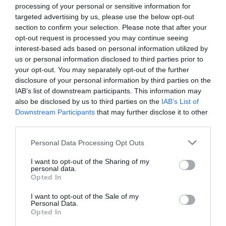
de gestión, y el apoyo y confianza de los socios y de
processing of your personal or sensitive information for
otros partners del Grupo ha permitido seguir con la
targeted advertising by us, please use the below opt-out
evolución positiva, incrementando, un ejercicio más, los
section to confirm your selection. Please note that after your
beneficios, que alcanzaron la cifra de 14,2 millones de
opt-out request is processed you may continue seeing
interest-based ads based on personal information utilized by
euros».
us or personal information disclosed to third parties prior to
your opt-out. You may separately opt-out of the further
Igualmente, durante 2016 la cooperativa dotó 5,4
disclosure of your personal information by third parties on the
millones de euros como provisión por deterioro, aunque
IAB’s list of downstream participants. This information may
es de resaltar que la tasa de morosidad ha sufrido un
also be disclosed by us to third parties on the
IAB’s List of
notorio descenso, pasando de un 3,88% en 2015 a un
Downstream Participants
that may further disclose it to other
third parties.
3,10% en 2016 (cuando esta tasa, en las entidades
financieras, oscila entre el 4,5 y el 14%).
Personal Data Processing Opt Outs
Los créditos a socios se incrementaron en 2016 un 17%,
I want to opt-out of the Sharing of my
personal data.
al igual que crecieron las inversiones a Largo Plazo en
Opted In
empresas del Grupo, en más de un 16,5%.
I want to opt-out of the Sale of my
Personal Data.
Opted In
Añadir
El Farmacéutico
como fuente preferida
de Google de forma gratuita