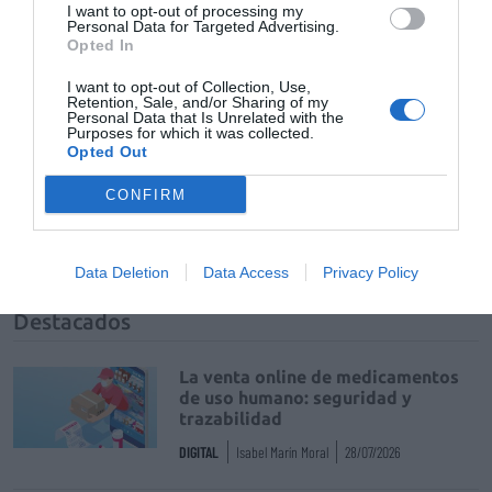
I want to opt-out of processing my
Mantente informado con las últimas noticias de actualidad.
Personal Data for Targeted Advertising.
ACTIVAR AHORA
Opted In
I want to opt-out of Collection, Use,
Retention, Sale, and/or Sharing of my
Personal Data that Is Unrelated with the
Tags
Purposes for which it was collected.
Opted Out
industria farmacéutica
Grupo Cofares
CONFIRM
Martín Pérez Segado
Data Deletion
Data Access
Privacy Policy
Destacados
La venta online de medicamentos
de uso humano: seguridad y
trazabilidad
DIGITAL
Isabel Marín Moral
28/07/2026