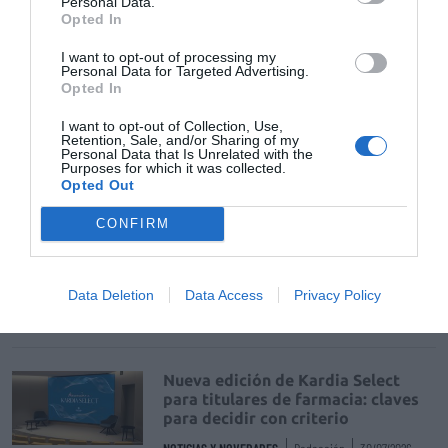
Personal Data.
de uso humano: seguridad y
Opted In
trazabilidad
DIGITAL
Isabel Marín Moral
28/07/2026
I want to opt-out of processing my
Personal Data for Targeted Advertising.
Opted In
Récord de comunicaciones para el
I want to opt-out of Collection, Use,
Retention, Sale, and/or Sharing of my
24 Congreso Nacional
Personal Data that Is Unrelated with the
Farmacéutico de Oviedo
Purposes for which it was collected.
Opted Out
NOTICIAS Y NOVEDADES
Redacción
31/07/2026
CONFIRM
La farmacia, un apoyo esencial en
el cuidado infantil
Data Deletion
Data Access
Privacy Policy
NOTICIAS Y NOVEDADES
Redacción
30/07/2026
Nueva edición de Kardia Select
para titulares de farmacia: claves
para decidir con criterio