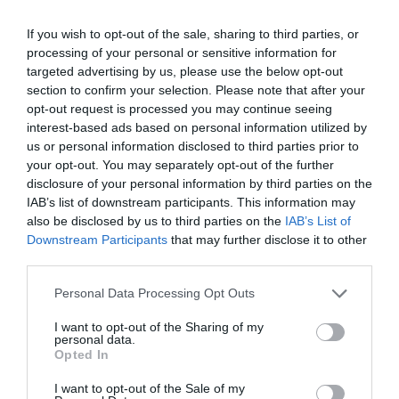
el gasto son Galicia (-11,79%), Andalucía (-7,40%), La
Rioja (-6,93%), Cataluña (-6,41) Aragón (-6,19%) y
If you wish to opt-out of the sale, sharing to third parties, or
Navarra (-5,84%).
processing of your personal or sensitive information for
targeted advertising by us, please use the below opt-out
section to confirm your selection. Please note that after your
Añadir
El Farmacéutico
como fuente preferida
opt-out request is processed you may continue seeing
de Google de forma gratuita
interest-based ads based on personal information utilized by
Mantente informado con las últimas noticias de actualidad.
us or personal information disclosed to third parties prior to
ACTIVAR AHORA
your opt-out. You may separately opt-out of the further
disclosure of your personal information by third parties on the
IAB’s list of downstream participants. This information may
also be disclosed by us to third parties on the
IAB’s List of
Tags
Downstream Participants
that may further disclose it to other
third parties.
gasto farmacéutico
julio 2011
Personal Data Processing Opt Outs
I want to opt-out of the Sharing of my
personal data.
Destacados
Opted In
La venta online de medicamentos
I want to opt-out of the Sale of my