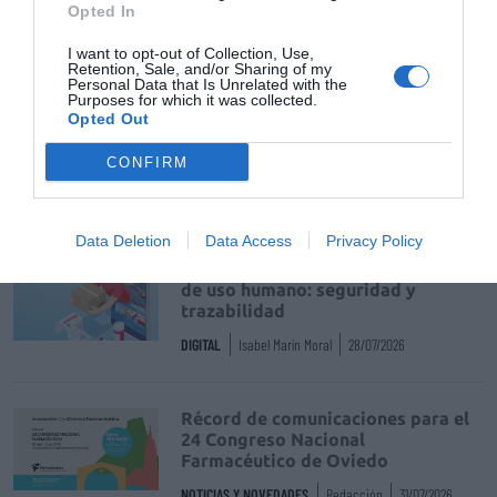
Opted In
Tags
I want to opt-out of Collection, Use,
Retention, Sale, and/or Sharing of my
josep brugada
infarma barcelona 2015
Personal Data that Is Unrelated with the
Purposes for which it was collected.
Opted Out
riesgo cardiovascular
cardiología
CONFIRM
Destacados
Data Deletion
Data Access
Privacy Policy
La venta online de medicamentos
de uso humano: seguridad y
trazabilidad
DIGITAL
Isabel Marín Moral
28/07/2026
Récord de comunicaciones para el
24 Congreso Nacional
Farmacéutico de Oviedo
NOTICIAS Y NOVEDADES
Redacción
31/07/2026