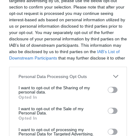
targeted advertising by us, please use the below opt-out
inscribirse en el Congreso, que tendrá lugar en el recinto
section to confirm your selection. Please note that after your
ferial de Gran Via los días 24, 25 y 26 de marzo y está
opt-out request is processed you may continue seeing
organizado conjuntamente por los colegios de
interest-based ads based on personal information utilized by
us or personal information disclosed to third parties prior to
farmacéuticos de Madrid y Barcelona, con la
your opt-out. You may separately opt-out of the further
colaboración de Interalia. En el mismo portal también se
disclosure of your personal information by third parties on the
pueden consultar las bases de presentación de pósteres
IAB’s list of downstream participants. This information may
científicos, pues el plazo se ha ampliado hasta el 14 de
also be disclosed by us to third parties on the
IAB’s List of
febrero. Durante los tres días del congreso más de 200
Downstream Participants
that may further disclose it to other
third parties.
ponentes de nivel internacional se darán cita para
debatir, mediante conferencias, mesas redondas y aulas
Personal Data Processing Opt Outs
activas, las perspectivas del sector farmacéutico.
I want to opt-out of the Sharing of my
personal data.
Opted In
Añadir
El Farmacéutico
como fuente preferida
de Google de forma gratuita
I want to opt-out of the Sale of my
Mantente informado con las últimas noticias de actualidad.
Personal Data.
ACTIVAR AHORA
Opted In
I want to opt-out of processing my
Personal Data for Targeted Advertising.