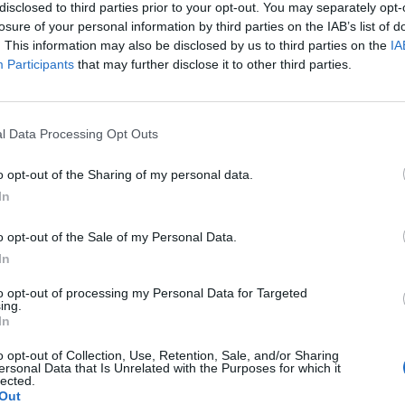
ácito, la introducción del principio de
disclosed to third parties prior to your opt-out. You may separately opt-
losure of your personal information by third parties on the IAB’s list of
principalmente preventivas no reactivas -, la
. This information may also be disclosed by us to third parties on the
IA
ros y las nuevas sanciones que pueden llegar
Participants
that may further disclose it to other third parties.
el caso de empresas, hasta el 4% de la
l Data Processing Opt Outs
el portal del Consejo General de Colegios
o opt-out of the Sharing of my personal data.
 y ha sido elaborado con la colaboración de
In
nsultoría.
o opt-out of the Sale of my Personal Data.
fuente preferida de Google
In
ACTIVAR AHORA
ticias de actualidad.
to opt-out of processing my Personal Data for Targeted
ing.
In
o opt-out of Collection, Use, Retention, Sale, and/or Sharing
ersonal Data that Is Unrelated with the Purposes for which it
lected.
Out