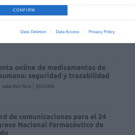
CONFIRM
les de Farmacéuticos
protección de datos
ción de Datos
Data Deletion
Data Access
Privacy Policy
enta online de medicamentos de
humano: seguridad y trazabilidad
Isabel Marín Moral
28/07/2026
rd de comunicaciones para el 24
reso Nacional Farmacéutico de
edo