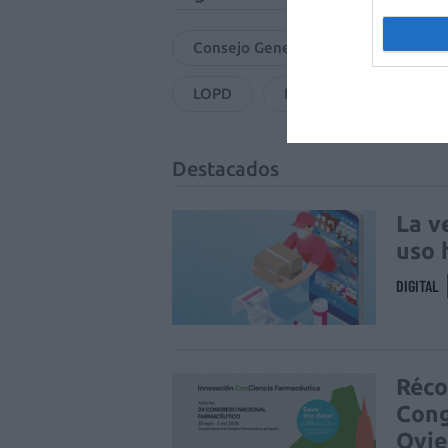
Consejo General de Colegios Oficia
LOPD
Ley Orgánica de Protec
Destacados
La v
uso 
DIGITAL
Réco
Cong
Ovi