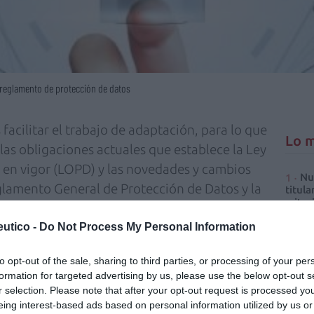
 reglamento de protección de datos
 facilitar el trabajo de adaptación, para lo que
Lo m
las obligaciones actuales que establece la Ley
 en vigor (LOPD) y las novedades y cambios
Nu
eglamento General de Protección de Datos y la
titula
criter
utico -
Do Not Process My Personal Information
La
ectos más destacados del reglamento,
cuidad
 de 2018, como los casos en los que es
to opt-out of the sale, sharing to third parties, or processing of your per
Ré
formation for targeted advertising by us, please use the below opt-out s
e protección de datos, y las funciones que
Congr
r selection. Please note that after your opt-out request is processed y
edades que establece la nueva regulación son
eing interest-based ads based on personal information utilized by us or