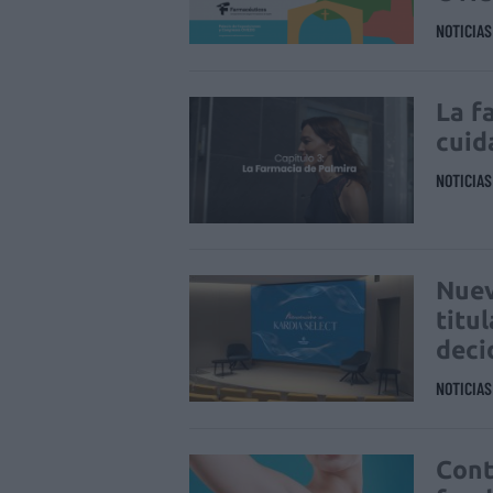
NOTICIA
La f
cuid
NOTICIA
Nuev
titu
deci
NOTICIA
Cont