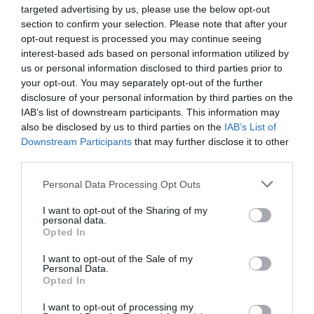
targeted advertising by us, please use the below opt-out
crítico en muchas ocasiones», añade. Otra consecuencia
section to confirm your selection. Please note that after your
es que mina la credibilidad de los profesionales
opt-out request is processed you may continue seeing
sanitarios, como puso de relieve la encuesta elaborada
interest-based ads based on personal information utilized by
por #SaludsinBulos en colaboración con Doctoralia en
us or personal information disclosed to third parties prior to
la que se refleja que el 65% de profesionales sanitarios
your opt-out. You may separately opt-out of the further
disclosure of your personal information by third parties on the
aseguraba que la desinformación en salud está
IAB’s list of downstream participants. This information may
provocando que los pacientes desconfíen de ellos como
also be disclosed by us to third parties on the
IAB’s List of
fuente de información.
Downstream Participants
that may further disclose it to other
third parties.
Un editorial publicado en el último número de la revista
European Journal of Hospital Pharmacy advierte sobre
Personal Data Processing Opt Outs
estos influencers que «pueden persuadir a los demás
I want to opt-out of the Sharing of my
porque poseen habilidades tales como simpatía,
personal data.
Opted In
cercanía, familiaridad, confiabilidad o experiencia. Su
liderazgo de opinión es tal que pueden viralizar
I want to opt-out of the Sale of my
Personal Data.
cualquier información en las redes sociales». El autor,
Opted In
Yared González-Pérez, del Servicio de Farmacia
Hospitalaria del Hospital San Pedro, de La Rioja, añade
I want to opt-out of processing my