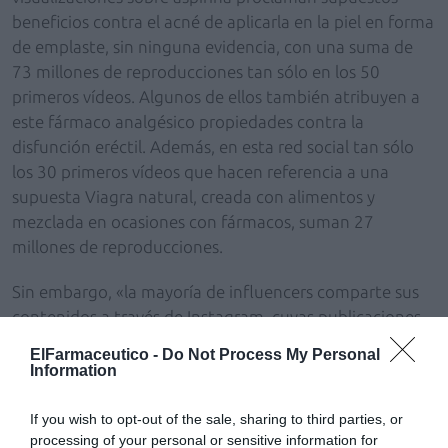
beneficios contra el acné de aplicarla en la piel en forma
de emplaste, sin ninguna evidencia, con una suma de
73 millones de reproducciones tan sólo en los 50
primeros vídeos. Algunos de ellos también atribuyen a
este fármaco analgésico propiedades contra la
disfunción eréctil. Además, en esta red social tan sólo
los 30 primeros vídeos que hacen referencia a una
supuesta Viagra natural, creada con alimentos y
mezclada en ocasiones con fármacos, suman 27
millones de reproducciones.
Sin embargo, «la mayoría de influencers comparte sus
contenidos a través de Instagram, cuyas publicaciones
son más efímeras y difíciles de rastrear», advierte Carlos
ElFarmaceutico -
Do Not Process My Personal
Mateos, coordinador de #SaludsinBulos. Las
Information
consecuencias «pueden ser muy graves para la salud,
porque tienen gran predicamento entre una población
If you wish to opt-out of the sale, sharing to third parties, or
muy joven, que sigue sus consejos sin ningún espíritu
processing of your personal or sensitive information for