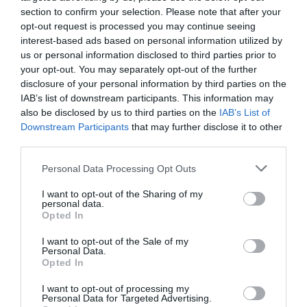
section to confirm your selection. Please note that after your
personas mayores
centros residenciales
opt-out request is processed you may continue seeing
interest-based ads based on personal information utilized by
asistencia farmacéutica
us or personal information disclosed to third parties prior to
your opt-out. You may separately opt-out of the further
disclosure of your personal information by third parties on the
Consejo General de Colegios Oficiales de
IAB’s list of downstream participants. This information may
Farmacéuticos
also be disclosed by us to third parties on the
IAB’s List of
Downstream Participants
that may further disclose it to other
third parties.
Destacados
Personal Data Processing Opt Outs
La venta online de medicamentos
I want to opt-out of the Sharing of my
de uso humano: seguridad y
personal data.
trazabilidad
Opted In
DIGITAL
Isabel Marín Moral
28/07/2026
I want to opt-out of the Sale of my
Personal Data.
Opted In
Récord de comunicaciones para el
I want to opt-out of processing my
24 Congreso Nacional
Personal Data for Targeted Advertising.
Farmacéutico de Oviedo