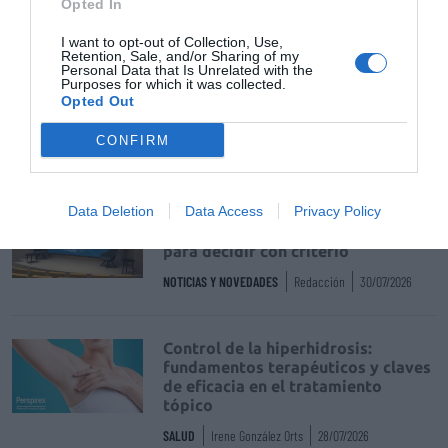
Opted In
NOTICIAS Y NOVEDADES
Redacción
31/07/2026
I want to opt-out of Collection, Use,
Retention, Sale, and/or Sharing of my
Personal Data that Is Unrelated with the
Purposes for which it was collected.
La farmacia, un apoyo esencial en
Opted Out
el cuidado infantil
NOTICIAS Y NOVEDADES
Redacción
30/07/2026
CONFIRM
Data Deletion
Data Access
Privacy Policy
Nueva edición de Kardia Select
para titulares de farmacia: claves
para decidir con criterio
NOTICIAS Y NOVEDADES
Redacción
30/07/2026
Control de la hiperhidrosis:
fundamentos terapéuticos y claves
de eficacia en el tratamiento
tópico
SALUD
Irene González Orts
28/07/2026