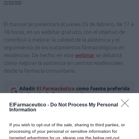
22/02/2021
El manual se presentará el jueves 25 de febrero, de 17 a
18 horas, en un webinar gratuito, con el objetivo de
contribuir a mejorar la calidad de la asistencia y el
seguimiento de los tratamientos farmacológicos en
residencias. De hecho, en este
webinar
se debatirá
cómo mejorar la asistencia en centros residenciales
desde la farmacia comunitaria.
Añadir
El Farmacéutico
como fuente preferida
de Google de forma gratuita
Mantente informado con las últimas noticias de actualidad.
ElFarmaceutico -
Do Not Process My Personal
ACTIVAR AHORA
Information
If you wish to opt-out of the sale, sharing to third parties, or
Tags
processing of your personal or sensitive information for
targeted advertising by us, please use the below opt-out