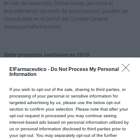
en vías de desarrollo. Dichas bases, así como el
procedimiento de envío de los proyectos, pueden ser
consultadas en el portal del Consejo General
(www.portalfarma.com).
Siete proyectos sanitarios en 2010
En 2010 el Consejo General colaboró con siete
ElFarmaceutico -
Do Not Process My Personal
Information
proyectos sanitarios de distintas ONG. La Comisión de
ONG del Consejo General estudió, evaluó y seleccionó
If you wish to opt-out of the sale, sharing to third parties, or
dichos proyectos que posteriormente fueron aprobados
processing of your personal or sensitive information for
por el Pleno del Consejo General. En total se destinaron
targeted advertising by us, please use the below opt-out
30.846,50 euros, cantidad correspondiente al 0,7% de
section to confirm your selection. Please note that after your
los ingresos por servicios del Consejo General.
opt-out request is processed you may continue seeing
interest-based ads based on personal information utilized by
us or personal information disclosed to third parties prior to
Añadir
El Farmacéutico
como fuente preferida
your opt-out. You may separately opt-out of the further
de Google de forma gratuita