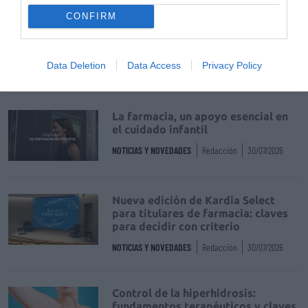
CONFIRM
Récord de comunicaciones para el
24 Congreso Nacional
Farmacéutico de Oviedo
Data Deletion
Data Access
Privacy Policy
NOTICIAS Y NOVEDADES
Redacción
31/07/2026
La farmacia, un apoyo esencial en
el cuidado infantil
NOTICIAS Y NOVEDADES
Redacción
30/07/2026
Nueva edición de Kardia Select
para titulares de farmacia: claves
para decidir con criterio
NOTICIAS Y NOVEDADES
Redacción
30/07/2026
Control de la hiperhidrosis:
fundamentos terapéuticos y claves