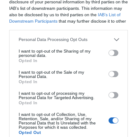
disclosure of your personal information by third parties on the
Mantente informado con las últimas noticias de actualidad.
IAB’s list of downstream participants. This information may
ACTIVAR AHORA
also be disclosed by us to third parties on the
IAB’s List of
Downstream Participants
that may further disclose it to other
third parties.
Tags
Personal Data Processing Opt Outs
I want to opt-out of the Sharing of my
responsabilidad social corporativa
proyectos
personal data.
Opted In
cooperación al desarrollo
I want to opt-out of the Sale of my
Personal Data.
Opted In
Destacados
I want to opt-out of processing my
Personal Data for Targeted Advertising.
Opted In
La venta online de medicamentos
de uso humano: seguridad y
I want to opt-out of Collection, Use,
trazabilidad
Retention, Sale, and/or Sharing of my
Personal Data that Is Unrelated with the
DIGITAL
Isabel Marín Moral
28/07/2026
Purposes for which it was collected.
Opted Out