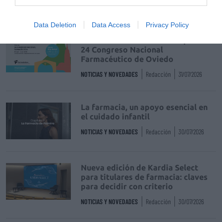
DIGITAL
Isabel Marín Moral
28/07/2026
Data Deletion
Data Access
Privacy Policy
Récord de comunicaciones para el
24 Congreso Nacional
Farmacéutico de Oviedo
NOTICIAS Y NOVEDADES
Redacción
31/07/2026
La farmacia, un apoyo esencial en
el cuidado infantil
NOTICIAS Y NOVEDADES
Redacción
30/07/2026
Nueva edición de Kardia Select
para titulares de farmacia: claves
para decidir con criterio
NOTICIAS Y NOVEDADES
Redacción
30/07/2026