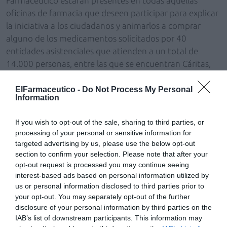
Farmacéutico estarán presentes en todas aquellas
oficinas de farmacia que deseen participar para explicar
la iniciativa a los ciudadanos y animarlos a comprar
alguno de los medicamentos solicitados por 40
entidades asistenciales que atienden a un total de
14.000 personas, entre las que se encuentran Cáritas,
Proyecto Hombre, Salud y Comunidad, etc. El
farmacéutico participará sin ánimo de lucro a través del
ElFarmaceutico -
Do Not Process My Personal
Information
donativo que libremente realiza al Banco Farmacéutico
una vez finalizada la Jornada.
If you wish to opt-out of the sale, sharing to third parties, or
processing of your personal or sensitive information for
En la anterior Jornada, los ciudadanos compraron 5.000
targeted advertising by us, please use the below opt-out
medicamentos para los más necesitados de la sociedad,
section to confirm your selection. Please note that after your
con un valor comercial de 16.000 euros. Esto fue
opt-out request is processed you may continue seeing
posible gracias a la participación de 125 farmacias de
interest-based ads based on personal information utilized by
us or personal information disclosed to third parties prior to
Barcelona y Madrid.
your opt-out. You may separately opt-out of the further
disclosure of your personal information by third parties on the
Añadir
El Farmacéutico
como fuente preferida
IAB’s list of downstream participants. This information may
de Google de forma gratuita