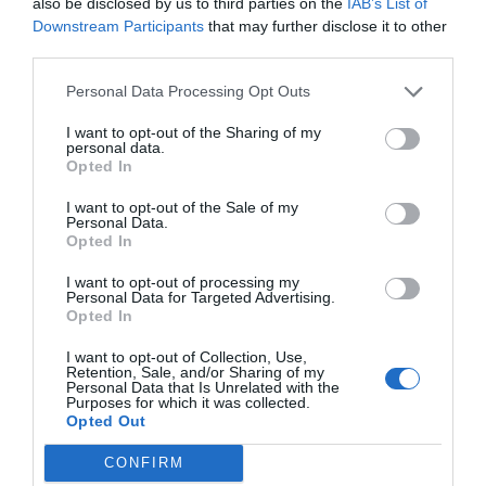
also be disclosed by us to third parties on the
IAB’s List of
Mantente informado con las últimas noticias de actualidad.
Downstream Participants
that may further disclose it to other
ACTIVAR AHORA
third parties.
Personal Data Processing Opt Outs
Tags
I want to opt-out of the Sharing of my
personal data.
Opted In
Andreu Suriol
I want to opt-out of the Sale of my
Personal Data.
Opted In
Colegio Oficial de Farmacéuticos de Tarragona
I want to opt-out of processing my
Banco Farmacéutico
Personal Data for Targeted Advertising.
Opted In
I want to opt-out of Collection, Use,
Destacados
Retention, Sale, and/or Sharing of my
Personal Data that Is Unrelated with the
Purposes for which it was collected.
Opted Out
La venta online de medicamentos
de uso humano: seguridad y
CONFIRM
trazabilidad