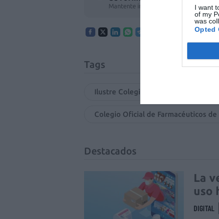
Mantente informado con las últimas no
I want t
of my P
was col
Opted 
Tags
Ilustre Colegio de Abogados de Tar
Colegio Oficial de Farmacéuticos de
Destacados
La v
uso 
DIGITAL