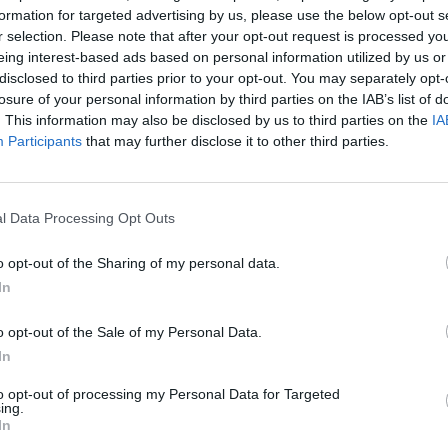
storias de refugiados, diez de las cuales han
formation for targeted advertising by us, please use the below opt-out s
décima es la de una mujer española que tuvo
r selection. Please note that after your opt-out request is processed y
eing interest-based ads based on personal information utilized by us or
o de la guerra. En cada maleta incluye,
disclosed to third parties prior to your opt-out. You may separately opt-
gonistas, un mapa con el recorrido que han
losure of your personal information by third parties on the IAB’s list of
 historia y dibujos de niños. La exposición
. This information may also be disclosed by us to third parties on the
IA
Participants
that may further disclose it to other third parties.
 15 de enero de 2018 y podrá visitarse en el
arragona (Calle Enric d’Ossó, 1) de las 9 h a las
l Data Processing Opt Outs
la sede institucional se convertirá también en
o opt-out of the Sharing of my personal data.
con las que el ICAT y el COFT colaboran
In
ja y Cáritas Tarragona, que podrán hacer uso
o opt-out of the Sale of my Personal Data.
el Colegio para la realización de actividades y
In
yectos solidarios de cara al 2018.
to opt-out of processing my Personal Data for Targeted
ing.
fuente preferida de Google
In
ACTIVAR AHORA