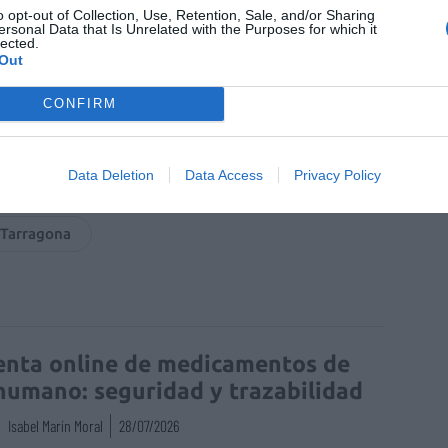
ticias de actualidad.
o opt-out of Collection, Use, Retention, Sale, and/or Sharing
ersonal Data that Is Unrelated with the Purposes for which it
lected.
Out
CONFIRM
Data Deletion
Data Access
Privacy Policy
ragona
 Tarragona
enta online de medicamentos de
humano: seguridad y trazabilidad
Isabel Marín Moral
28/07/2026