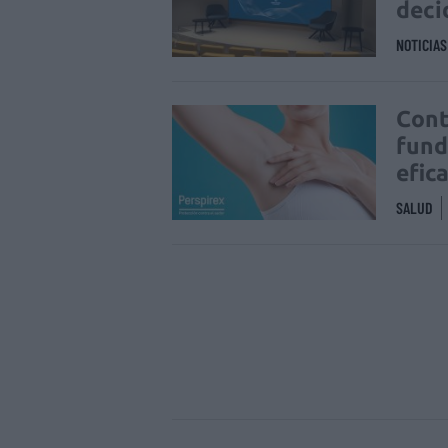
deci
NOTICIA
Cont
fund
efic
SALUD