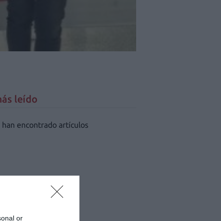
ás leído
 han encontrado artículos
sonal or