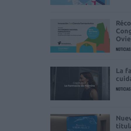
Réco
Cong
Ovi
NOTICIA
La f
cuid
NOTICIA
Nuev
titu