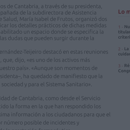
os de Cantabria, a través de su presidenta,
Lo m
pañada de la subdirectora de Asistencia
e Salud, María Isabel de Frutos, organizó dos
car los detalles prácticos de dichas medidas
Nu
abilitado un espacio donde se especifica la
titula
criter
 las dudas que pueden surgir durante la
La
ernández-Teijeiro destacó en estas reuniones
cuidad
a, que, dijo, «es uno de los activos más
Ré
nuestro país». «Aunque son momentos de
Congr
esidenta–, ha quedado de manifiesto que la
 sociedad y para el Sistema Sanitario».
idad de Cantabria, como desde el Servicio
ido la forma en la que han respondido los
xima información a los ciudadanos para que el
r número posible de incidentes y