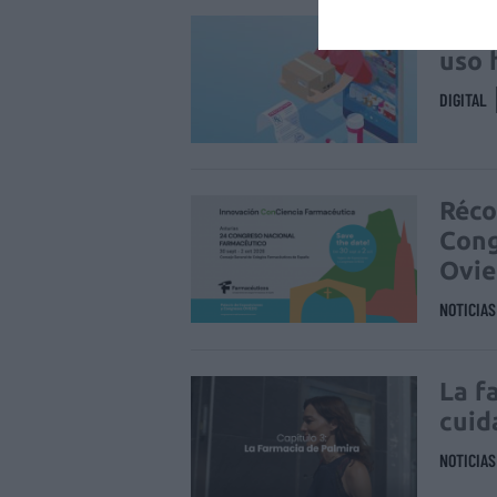
La v
uso 
DIGITAL
Réco
Cong
Ovi
NOTICIA
La f
cuid
NOTICIA