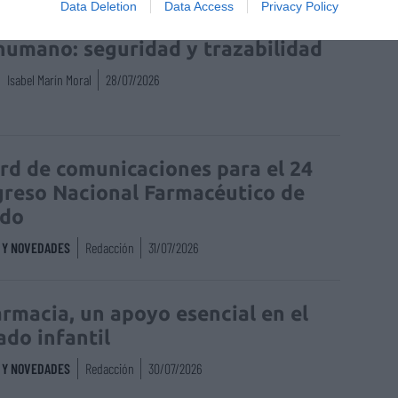
Data Deletion
Data Access
Privacy Policy
enta online de medicamentos de
humano: seguridad y trazabilidad
Isabel Marín Moral
28/07/2026
rd de comunicaciones para el 24
reso Nacional Farmacéutico de
edo
S Y NOVEDADES
Redacción
31/07/2026
armacia, un apoyo esencial en el
ado infantil
S Y NOVEDADES
Redacción
30/07/2026