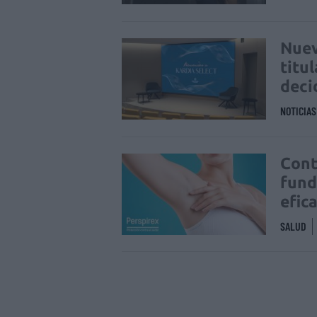
Nuev
titu
deci
NOTICIA
Cont
fund
efic
SALUD