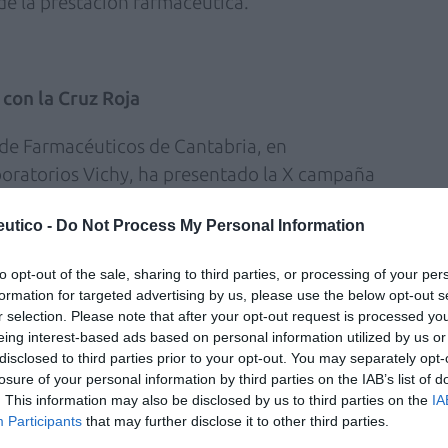
de la prestación farmacéutica.
con la Cruz Roja
l de Farmacéuticos de Cantabria, en
boratorios Vichy, ha presentado la X campaña
a iniciativa que destaca la importancia de la
utico -
Do Not Process My Personal Information
to opt-out of the sale, sharing to third parties, or processing of your per
to programa de recomendaciones, centradas
formation for targeted advertising by us, please use the below opt-out s
 del agua, y en la importancia de preservar el
r selection. Please note that after your opt-out request is processed y
rrolla en tres escenarios muy diferentes para
eing interest-based ads based on personal information utilized by us or
disclosed to third parties prior to your opt-out. You may separately opt-
las playas y oficinas de Cruz Roja, en las
losure of your personal information by third parties on the IAB’s list of
. This information may also be disclosed by us to third parties on the
IA
Participants
that may further disclose it to other third parties.
on, además de Marta Fernández-Teijeiro,