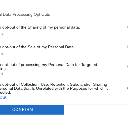
ruz Roja Cantabria, y Antonio Gómez,
ciales y Protección Ciudadana del
l Data Processing Opt Outs
o opt-out of the Sharing of my personal data.
In
fuente preferida de Google
ACTIVAR AHORA
o opt-out of the Sale of my Personal Data.
ticias de actualidad.
In
to opt-out of processing my Personal Data for Targeted
ing.
In
o opt-out of Collection, Use, Retention, Sale, and/or Sharing
ersonal Data that Is Unrelated with the Purposes for which it
lected.
Out
 Cantabria
CONFIRM