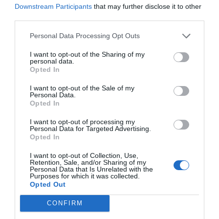
dirigido básicamente a los medicamentos huérfanos.
Downstream Participants
that may further disclose it to other
third parties.
Otra de las iniciativas es establecer criterios de
eficiencia coste-efectividad, tarea que se realizará a
Personal Data Processing Opt Outs
través de
la Comissió
d'Avaluació Econòmica i Impacte
I want to opt-out of the Sharing of my
Pressupostari (CAEIP), mediante revisiones sistemáticas
personal data.
Opted In
farmacoeconómicas de los principales grupos
terapéuticos.
I want to opt-out of the Sale of my
Personal Data.
Opted In
Por último, se ha creado el Comité de Provisió i
Finançament de Tractaments Farmacològics d’Alta
I want to opt-out of processing my
Personal Data for Targeted Advertising.
Complexitat (COPIF) con el objetivo de elaborar
Opted In
propuestas respecto a las actuaciones de compra,
I want to opt-out of Collection, Use,
provisión y financiación de los medicamentos. Entre sus
Retention, Sale, and/or Sharing of my
objetivos se encuentra proponer nuevos marcos de
Personal Data that Is Unrelated with the
Purposes for which it was collected.
actuación y corresponsabilización con la industria
Opted Out
farmacéutica.
CONFIRM