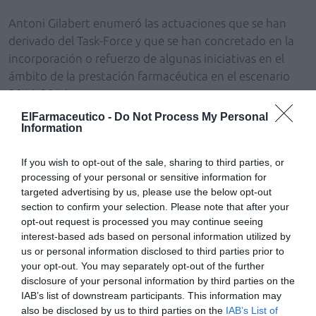
Antoni Gilabert enumeró las actuaciones que se han
derivado del Task-Force y que se han concretado en la
incorporación o refuerzo de algunas iniciativas en el
ámbito de la prestación farmacéutica en el escenario
2011-2014.
ElFarmaceutico -
Do Not Process My Personal
La primera de estas iniciativas busca establecer una
Information
serie de recomendaciones en el uso de los nuevos
medicamentos, para lo que se han creado dos
If you wish to opt-out of the sale, sharing to third parties, or
processing of your personal or sensitive information for
programas: el Programa de armonización
targeted advertising by us, please use the below opt-out
farmacoterapéutica para la medicación hospitalaria de
section to confirm your selection. Please note that after your
dispensación ambulatoria, que pretende favorecer un
opt-out request is processed you may continue seeing
acceso equitativo a los tratamiento farmacológicos en
interest-based ads based on personal information utilized by
el ámbito hospitalario y mejorar las actuaciones en el
us or personal information disclosed to third parties prior to
ámbito del uso racional de los medicamentos, y el
your opt-out. You may separately opt-out of the further
disclosure of your personal information by third parties on the
Programa de evaluación, seguimiento y financiación de
IAB’s list of downstream participants. This information may
los tratamientos farmacológicos de alta complejidad,
also be disclosed by us to third parties on the
IAB’s List of