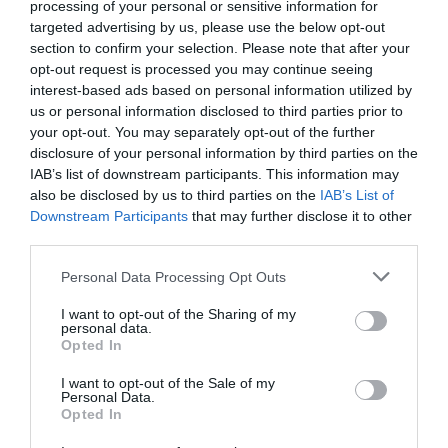
dermatólogos. En la práctica, cerca del 50% de los
processing of your personal or sensitive information for
encuestados consultan al farmacéutico a causa de los
targeted advertising by us, please use the below opt-out
section to confirm your selection. Please note that after your
problemas dermatológicos relacionados con su
opt-out request is processed you may continue seeing
actividad laboral, y más de la mitad de los trabajadores
interest-based ads based on personal information utilized by
se enfrentan a los síntomas sin acudir a la consulta de
us or personal information disclosed to third parties prior to
un especialista.
your opt-out. You may separately opt-out of the further
Entre quienes sí lo hacen, más del 75% de los
disclosure of your personal information by third parties on the
IAB’s list of downstream participants. This information may
encuestados declaran haber tardado una semana o más
also be disclosed by us to third parties on the
IAB’s List of
en acudir a un profesional para abordar los problemas
Downstream Participants
that may further disclose it to other
dermatológicos relacionados con su actividad laboral.
third parties.
Entre los encuestados, las profesiones más
representadas fueron administrativos, docentes,
Personal Data Processing Opt Outs
personal de enfermería, asistencia en el hogar,
I want to opt-out of the Sharing of my
dependientes de comercios, funcionarios y médicos.
personal data.
Opted In
También se recogió información sobre condiciones de
trabajo y salud dermatológica de agricultores,
I want to opt-out of the Sale of my
Personal Data.
deportistas, profesionales de la jardinería y de la
Opted In
construcción.