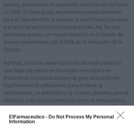
precios, alcanzando en ocasiones reducciones de hasta
un 40%. En este grupo encontramos medicamentos
para la hipertensión, la artrosis, la insuficiencia cardiaca
o angina de pecho o inmunosupresores. Así, los diez
principios activos con mayor impacto en la bajada de
precios representan casi el 80% de la reducción de la
factura.
Además, entre las presentaciones de medicamentos
que bajan de precio en farmacia comunitaria se
encuentran principios activos de gran utilización en
España como el salbutamol, para el asma, la
azitromicina, un antibiótico; la insulina glargina, para la
diabetes; o los antitipertensivos como el olmesartán o
candesartán.
ElFarmaceutico -
Do Not Process My Personal
Desde que se publicó el pasado 29 de noviembre esta
Information
Orden que ha afectado a más de 15.000 presentaciones