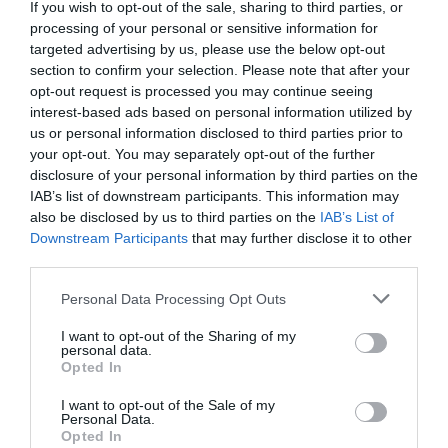
de medicamentos, y hasta el 1 de enero las farmacias
If you wish to opt-out of the sale, sharing to third parties, or
processing of your personal or sensitive information for
han estado dispensando las existencias disponibles al
targeted advertising by us, please use the below opt-out
precio anterior. Desde el lunes, con la entrada en vigor
section to confirm your selection. Please note that after your
de los nuevos precios, las farmacias ya dispensan los
opt-out request is processed you may continue seeing
medicamentos a precio rebajado, asumiendo la
interest-based ads based on personal information utilized by
diferencia de las existencias que aun tengan en stock.
us or personal information disclosed to third parties prior to
your opt-out. You may separately opt-out of the further
Para el presidente del Consejo General de Colegios
disclosure of your personal information by third parties on the
IAB’s list of downstream participants. This information may
Oficiales de Farmacéuticos, Jesús Aguilar, «el sistema de
also be disclosed by us to third parties on the
IAB’s List of
precios de referencia se ha consolidado; sin embargo
Downstream Participants
that may further disclose it to other
creemos que, una vez repercutido el ahorro, se deberían
third parties.
corregir algunos aspectos que perjudican a la farmacia
Personal Data Processing Opt Outs
más allá de la bajada de facturación como por ejemplo,
ampliar los plazos de coexistencia de medicamentos
I want to opt-out of the Sharing of my
con precio antiguo y nuevo».
personal data.
Opted In
I want to opt-out of the Sale of my
Añadir
El Farmacéutico
como fuente preferida
Personal Data.
de Google de forma gratuita
Opted In
Mantente informado con las últimas noticias de actualidad.