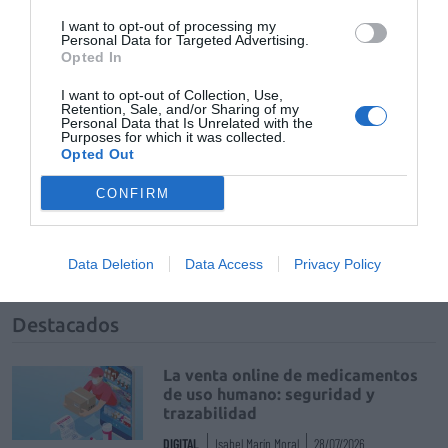
ACTIVAR AHORA
I want to opt-out of processing my
Personal Data for Targeted Advertising.
Opted In
I want to opt-out of Collection, Use,
Tags
Retention, Sale, and/or Sharing of my
Personal Data that Is Unrelated with the
Purposes for which it was collected.
Opted Out
farmacia comunitaria
CONFIRM
orden de precios de referencia
precios de referencia
Data Deletion
Data Access
Privacy Policy
Destacados
La venta online de medicamentos
de uso humano: seguridad y
trazabilidad
DIGITAL
Isabel Marín Moral
28/07/2026