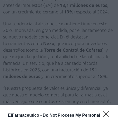
antes de impuestos (BAI) de
18,1 millones de euros
,
con un crecimiento cercano al
19%
respecto al 2024.
Una tendencia al alza que se mantiene firme en este
2026 motivada, en gran medida, por el lanzamiento de
su nuevo modelo comercial. En él destacan
herramientas como
Nexo
, que incorpora novedosos
desarrollos (como la
Torre de Control de Cofares
), y
que mejora la gestión y rentabilidad de las oficinas de
farmacia. Un servicio, que ha alcanzado récords
históricos en 2025, con una facturación de
191
millones de euros
y un crecimiento superior al
18%
.
“Nuestra propuesta de valor es única y diferencial, ya
que nuestro modelo comercial para la farmacia es el
más ventajoso de cuantos existen hoy en el mercado”,
ha detallado
Eduardo Pastor
.
ElFarmaceutico -
Do Not Process My Personal