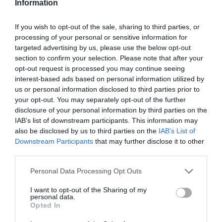
Information
Más allá de la magnitud de estas cifras, la gestión
también se ha centrado en garantizar la máxima
If you wish to opt-out of the sale, sharing to third parties, or
estabilidad y seguridad financiera a sus socios y socias.
processing of your personal or sensitive information for
targeted advertising by us, please use the below opt-out
Muestra de ello es su
tasa de cobertura del 70,7%
section to confirm your selection. Please note that after your
(según criterio del Banco de España), un porcentaje
opt-out request is processed you may continue seeing
muy por encima del resto de entidades del sector.
interest-based ads based on personal information utilized by
us or personal information disclosed to third parties prior to
Tal y como ha remarcado el
presidente de Cofares
:
your opt-out. You may separately opt-out of the further
“Lograr estos grandes resultados requiere del esfuerzo
disclosure of your personal information by third parties on the
IAB’s list of downstream participants. This information may
conjunto y del rigor profesional del Consejo Rector, de
also be disclosed by us to third parties on the
IAB’s List of
los directivos y de todo el equipo, a quienes agradezco
Downstream Participants
that may further disclose it to other
su implicación y apoyo constante. Su trabajo diario es la
third parties.
pieza clave que nos permite traducir el éxito económico
en un servicio de máxima calidad y satisfacción para
Personal Data Processing Opt Outs
nuestros socios”.
I want to opt-out of the Sharing of my
personal data.
Plan de expansión y acercamiento al socio
Opted In
En su intervención en la Asamblea,
Eduardo Pastor
ha