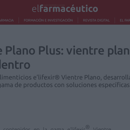
ARMACIA
FORMACIÓN E INVESTIGACIÓN
REVISTA DIGITAL
EL FA
re Plano Plus: vientre pla
dentro
imenticios e’lifexir® Vientre Plano, desarroll
gama de productos con soluciones específicas
®
S), contenidos en la gama
e’lifexir
Vientre