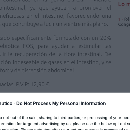
Lo m
rointestinal, ya que ayudan a promover el
neficiosas en el intestino, favoreciendo una
Ré
a que contribuye a lucir un vientre más plano.
Congr
 sido específicamente formulado con un 20%
ebiótica FOS, para ayudar a estimular las
ir la recuperación de la flora intestinal. De
ción indeseable de gases en el intestino,
y se
fort y de distensión abdominal.
cias. P.V.P: 12,90 €.
fuente preferida de Google
utico -
Do Not Process My Personal Information
ACTIVAR AHORA
ticias de actualidad.
to opt-out of the sale, sharing to third parties, or processing of your per
formation for targeted advertising by us, please use the below opt-out s
r selection. Please note that after your opt-out request is processed y