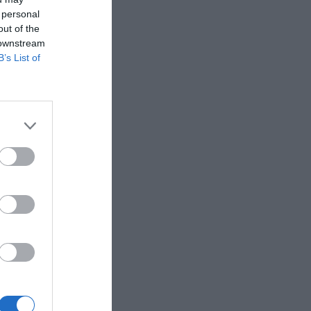
 personal
out of the
 downstream
B’s List of