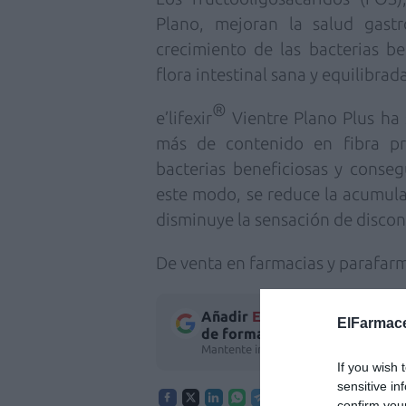
Plano
, mejoran la salud gast
crecimiento de las bacterias be
flora intestinal sana y equilibrad
®
e’lifexir
Vientre Plano Plus ha
más de contenido en fibra pr
bacterias beneficiosas y consegu
este modo, se reduce la acumula
disminuye la sensación de discon
De venta en farmacias y parafarma
Añadir
El Farmacéutico
como 
ElFarmace
de forma gratuita
Mantente informado con las últimas no
If you wish 
sensitive in
confirm you