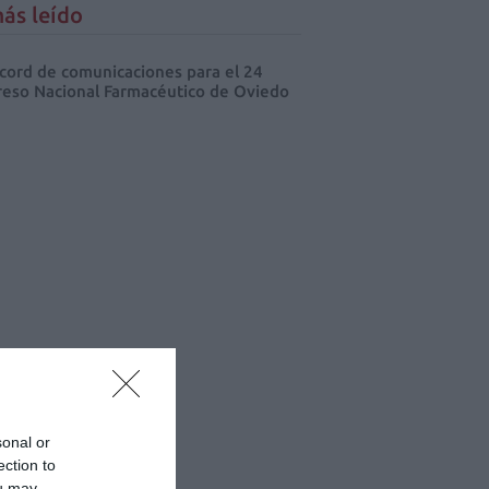
ás leído
cord de comunicaciones para el 24
eso Nacional Farmacéutico de Oviedo
sonal or
ection to
ou may