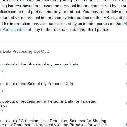
eing interest-based ads based on personal information utilized by us or
disclosed to third parties prior to your opt-out. You may separately opt-
losure of your personal information by third parties on the IAB’s list of
. This information may also be disclosed by us to third parties on the
IA
Participants
that may further disclose it to other third parties.
ilibrio flora intestinal
Laboratorios Phergal
l Data Processing Opt Outs
o opt-out of the Sharing of my personal data.
In
enta online de medicamentos de
o opt-out of the Sale of my Personal Data.
humano: seguridad y trazabilidad
In
Isabel Marín Moral
28/07/2026
to opt-out of processing my Personal Data for Targeted
ing.
In
o opt-out of Collection, Use, Retention, Sale, and/or Sharing
ersonal Data that Is Unrelated with the Purposes for which it