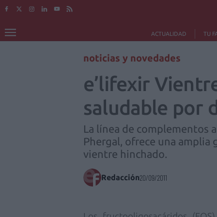
ACTUALIDAD
TU F
noticias y novedades
e’lifexir Vient
saludable por 
La línea de complementos al
Phergal, ofrece una amplia 
vientre hinchado.
Redacción
20/09/2011
Los fructooligosacáridos (FO