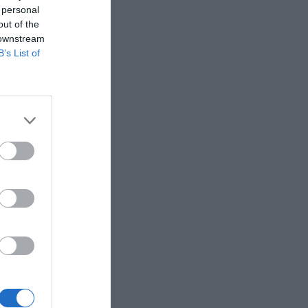
 personal
out of the
 downstream
B’s List of