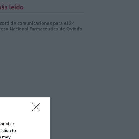
ás leído
cord de comunicaciones para el 24
eso Nacional Farmacéutico de Oviedo
sonal or
ection to
ou may