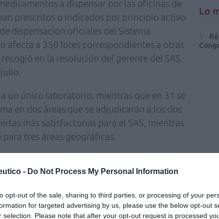
medicamentos a dispensar por las oficinas de
Lo m
an prescritos o indicados por principio activo
de dispensación oficiales del Sistema
Ré
ón afecta a 350 lotes correspondientes a otras
Congr
 recogió en la resolución del gerente del SAS
julio.
 a un único laboratorio, mientras que en 31 se
ma en dos áreas que se adjudicarán a los dos
ertas más satisfactorias para el SAS, mientras
 para tres áreas geográficas.
fuente preferida de Google
utico -
Do Not Process My Personal Information
ACTIVAR AHORA
ticias de actualidad.
to opt-out of the sale, sharing to third parties, or processing of your per
formation for targeted advertising by us, please use the below opt-out s
r selection. Please note that after your opt-out request is processed y