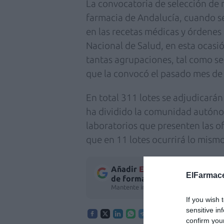
La convocatoria de selección de 
farmacia de Andalucía, cuando se
en las recetas médicas y órdenes 
Nacional de Salud, en esta ocasi
tantas agrupaciones, tal como se
que la convocó el pasado mes de 
En total 311 lotes se adjudicarán
ha dividido la comunidad autóno
laboratorios que presenten las of
que en 11 lotes ocurrirá lo mismo
Añadir
El Farmacéutico
como 
ElFarmace
de forma gratuita
Mantente informado con las últimas no
If you wish 
sensitive in
confirm you