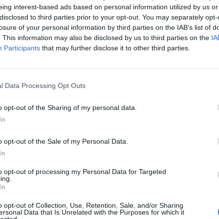
eing interest-based ads based on personal information utilized by us or
disclosed to third parties prior to your opt-out. You may separately opt-
losure of your personal information by third parties on the IAB’s list of
. This information may also be disclosed by us to third parties on the
IA
Participants
that may further disclose it to other third parties.
S
Servicio Andaluz de Salud
l Data Processing Opt Outs
o opt-out of the Sharing of my personal data.
In
enta online de medicamentos de
o opt-out of the Sale of my Personal Data.
humano: seguridad y trazabilidad
In
Isabel Marín Moral
28/07/2026
to opt-out of processing my Personal Data for Targeted
ing.
In
o opt-out of Collection, Use, Retention, Sale, and/or Sharing
ersonal Data that Is Unrelated with the Purposes for which it
rd de comunicaciones para el 24
lected.