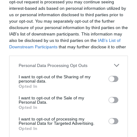
opt-out request is processed you may continue seeing
accesibilidad. La píldora del día después sigue siendo un
interest-based ads based on personal information utilized by
medicamento que precisa del asesoramiento
us or personal information disclosed to third parties prior to
profesional para su uso adecuado y la inmediatez del
your opt-out. You may separately opt-out of the further
disclosure of your personal information by third parties on the
acceso al farmacéutico, junto con su formación, lo
IAB’s list of downstream participants. This information may
hacen el profesional idóneo para su dispensación en
also be disclosed by us to third parties on the
IAB’s List of
caso de urgencia».
Downstream Participants
that may further disclose it to other
third parties.
Dos tipos de PDD
Personal Data Processing Opt Outs
Actualmente se pueden encontrar dos tipos de PDD: el
levonorgestrel (LNG), que lleva desde 1999 en el
I want to opt-out of the Sharing of my
mercado, y el acetato de ulipristal (AUP), que ha sido la
personal data.
Opted In
última en incorporarse al mercado. El acetato de
ulipristal (AUP) supone un gran avance en la
I want to opt-out of the Sale of my
Personal Data.
anticoncepción de emergencia, ya que es capaz de
Opted In
retrasar la ovulación de manera efectiva, justo en el
periodo temporal de mayor riesgo de embarazo. El AUP
I want to opt-out of processing my
Personal Data for Targeted Advertising.
es también la opción más eficaz desde las primeras 24
Opted In
horas hasta las 120 horas después de la RSSP en la