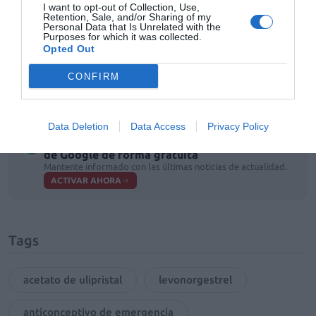
I want to opt-out of Collection, Use,
anticoncepción de emergencia oral. El levonorgestrel
Retention, Sale, and/or Sharing of my
Personal Data that Is Unrelated with the
solo está indicado durante las primeras 72 horas
Purposes for which it was collected.
después de la relación sexual no protegida o tras un
Opted Out
fallo del anticonceptivo utilizado. Ambas están
CONFIRM
disponibles en las farmacias sin necesidad de receta
médica.
Data Deletion
Data Access
Privacy Policy
Añadir
El Farmacéutico
como fuente preferida
de Google de forma gratuita
Mantente informado con las últimas noticias de actualidad.
ACTIVAR AHORA
Tags
acetato de ulipristal
levonorgestrel
anticonceptivo de emergencia