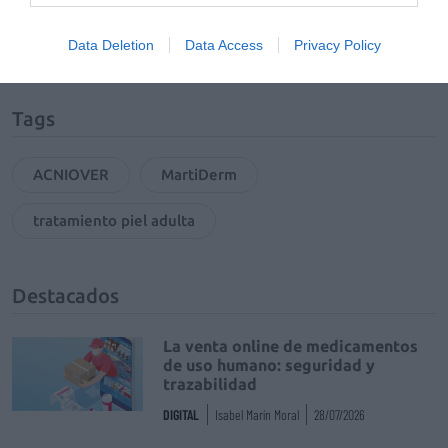
Mantente informado con las últimas noticias de actualidad.
ACTIVAR AHORA
Data Deletion
Data Access
Privacy Policy
Tags
ACNIOVER
MartiDerm
tratamiento piel adulta
Destacados
La venta online de medicamentos
de uso humano: seguridad y
trazabilidad
DIGITAL
Isabel Marín Moral
28/07/2026