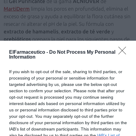
El
Gel Purificante
de la gama
ACNIOVER
de
MartiDerm
limpia los poros en profundidad, elimina el
exceso de grasa y ayuda a equilibrar la flora cutánea sin
resecar ni alterar el pH de la piel. Su fórmula con
extracto de hamamelis
,
extracto de té verde
y
prebióticos
prepara la piel para los siguientes pasos de
la rutina.
ElFarmaceutico -
Do Not Process My Personal
Information
El segundo paso se centra en la prevención y el
equilibrio cutáneo
If you wish to opt-out of the sale, sharing to third parties, or
ACNIOVER Serum
ayuda a regular el pH de la piel y a
processing of your personal or sensitive information for
equilibrar la microbiota, favoreciendo un efecto
targeted advertising by us, please use the below opt-out
seboregulador y una piel con menos imperfecciones.
section to confirm your selection. Please note that after your
opt-out request is processed you may continue seeing
Gracias a su combinación de
niacinamida
, prebióticos y
interest-based ads based on personal information utilized by
probióticos, el serum contribuye a reducir la
us or personal information disclosed to third parties prior to
inflamación, las rojeces y el tamaño de los poros.
your opt-out. You may separately opt-out of the further
Su textura cremagel, fresca y ligera, se absorberá
disclosure of your personal information by third parties on the
rápidamente sin dejar residuo, proporcionando confort
IAB’s list of downstream participants. This information may
y una agradable sensación de frescor.
also be disclosed by us to third parties on the
IAB’s List of