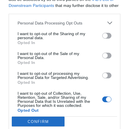
Downstream Participants
that may further disclose it to other
El tercer paso completa la rutina con un
third parties.
tratamiento que actúa sobre las imperfecciones
Personal Data Processing Opt Outs
El
Cremigel Activo
de
MartiDerm
es una fórmula ligera
de rápida absorción que ayuda a regular la secreción de
I want to opt-out of the Sharing of my
personal data.
grasa, minimizar los poros y reducir puntos negros y
Opted In
espinillas.
I want to opt-out of the Sale of my
Su composición con
ácido salicílico microencapsulado
Personal Data.
y
niacinamida
Opted In
ofrece una acción
seboreguladora
y
antiinflamatoria
eficaz.
I want to opt-out of processing my
En estudios clínicos, el uso combinado del
Gel
Personal Data for Targeted Advertising.
Opted In
Purificante
y el
Cremigel Activo
ha demostrado una
reducción de hasta el 35% de las imperfecciones, así
I want to opt-out of Collection, Use,
Retention, Sale, and/or Sharing of my
como una disminución del 70% de la producción de
Personal Data that Is Unrelated with the
Purposes for which it was collected.
sebo y un 92% de efecto antimicrobiano.
Opted Out
CONFIRM
Añadir
El Farmacéutico
como fuente preferida
de Google de forma gratuita