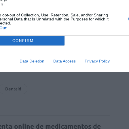
In
tis/cepillo-dientes-sonico-vitis-sonic
o opt-out of Collection, Use, Retention, Sale, and/or Sharing
ersonal Data that Is Unrelated with the Purposes for which it
lected.
fuente preferida de Google
Out
ACTIVAR AHORA
ticias de actualidad.
CONFIRM
Data Deletion
Data Access
Privacy Policy
Dentaid
enta online de medicamentos de