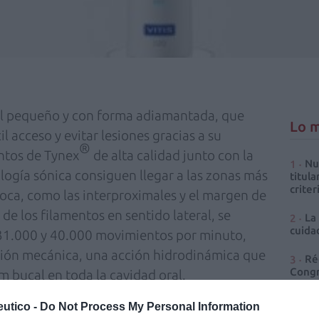
al pequeño y con forma adiamantada, que
Lo m
il acceso y evitar lesiones gracias a su
®
ntos de Tynex
de alta calidad junto con la
Nu
logía sónica consiguen llegar a las zonas más
titula
criter
oca, como las interproximales y el margen de
 de los filamentos en sentido lateral, se
La
cuidad
e 31.000 y 40.000 movimientos por minuto,
ión mecánica, una acción hidrodinámica que
Ré
Congr
lm bucal en toda la cavidad oral.
utico -
Do Not Process My Personal Information
 protege los filamentos del contacto con el