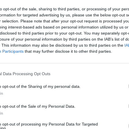
paso del aire para un rápido secado.
to opt-out of the sale, sharing to third parties, or processing of your per
formation for targeted advertising by us, please use the below opt-out s
ión de su batería –que tiene más de un mes de
r selection. Please note that after your opt-out request is processed y
con estrías antideslizantes, VITIS sonic es un
eing interest-based ads based on personal information utilized by us or
cubre todas las necesidades bucales.
disclosed to third parties prior to your opt-out. You may separately opt-
losure of your personal information by third parties on the IAB’s list of
. This information may also be disclosed by us to third parties on the
IA
o cabezal son las principales características
Participants
that may further disclose it to other third parties.
tros cepillos eléctricos. La mayoría de
 en el mercado actualmente, basan su
nología rotacional que realiza movimientos
l Data Processing Opt Outs
00 a 8.800 oscilaciones por minuto, frente a
o opt-out of the Sharing of my personal data.
c.
In
a las necesidades de cada boca:
o opt-out of the Sale of my Personal Data.
mbios: 15,50 €).
In
mbios: 15,50 €).
to opt-out of processing my Personal Data for Targeted
ing.