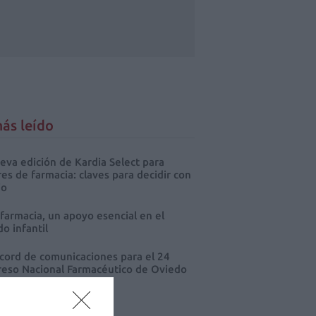
ás leído
eva edición de Kardia Select para
res de farmacia: claves para decidir con
io
 farmacia, un apoyo esencial en el
o infantil
cord de comunicaciones para el 24
eso Nacional Farmacéutico de Oviedo