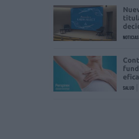
Nuev
titu
deci
NOTICIA
Cont
fund
efic
SALUD