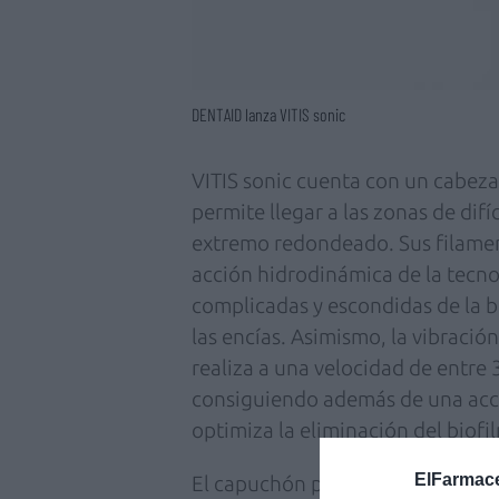
DENTAID lanza VITIS sonic
VITIS sonic cuenta con un cabez
permite llegar a las zonas de difíc
extremo redondeado. Sus filame
acción hidrodinámica de la tecno
complicadas y escondidas de la b
las encías. Asimismo, la vibración
realiza a una velocidad de entr
consiguiendo además de una acc
optimiza la eliminación del biofi
ElFarmace
El capuchón protector del cepillo