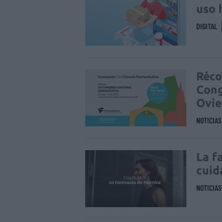
uso 
DIGITAL
Réco
Cong
Ovi
NOTICIA
La f
cuid
NOTICIA