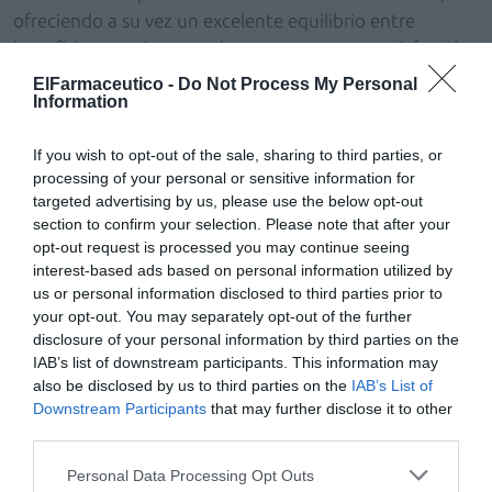
ofreciendo a su vez un excelente equilibrio entre
beneficio y precio pensado para una mayor satisfacción
del paciente.
ElFarmaceutico -
Do Not Process My Personal
Information
®
CystiPlus
es una alternativa cómoda (1 comprimido al
día) para la prevención de las recurrencias, reduciendo,
If you wish to opt-out of the sale, sharing to third parties, or
de esta forma, el uso de antibióticos para evitar la
processing of your personal or sensitive information for
®
targeted advertising by us, please use the below opt-out
fomación de resistencias a estos. CystiPlus
también
section to confirm your selection. Please note that after your
ayuda a tratar la cistitis como coadyuvante a la terapia
opt-out request is processed you may continue seeing
antibiótica y/ o como tratamiento a los primeros
interest-based ads based on personal information utilized by
síntomas para evitar que la infección se acelere.
us or personal information disclosed to third parties prior to
your opt-out. You may separately opt-out of the further
disclosure of your personal information by third parties on the
Añadir
El Farmacéutico
como fuente preferida
IAB’s list of downstream participants. This information may
de Google de forma gratuita
also be disclosed by us to third parties on the
IAB’s List of
Mantente informado con las últimas noticias de actualidad.
Downstream Participants
that may further disclose it to other
ACTIVAR AHORA
third parties.
Personal Data Processing Opt Outs