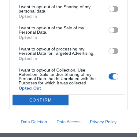
Tags
I want to opt-out of the Sharing of my
personal data.
Opted In
farmacia
I want to opt-out of the Sale of my
Personal Data.
Opted In
Destacados
I want to opt-out of processing my
Personal Data for Targeted Advertising.
Opted In
La venta online de medicamentos
de uso humano: seguridad y
I want to opt-out of Collection, Use,
trazabilidad
Retention, Sale, and/or Sharing of my
Personal Data that Is Unrelated with the
DIGITAL
Isabel Marín Moral
28/07/2026
Purposes for which it was collected.
Opted Out
CONFIRM
Récord de comunicaciones para el
24 Congreso Nacional
Farmacéutico de Oviedo
Data Deletion
NOTICIAS Y NOVEDADES
Data Access
Privacy Policy
Redacción
31/07/2026