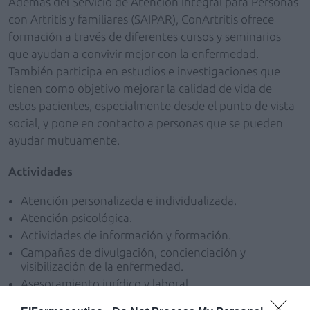
Además del Servicio de Atención Integral para Personas
con Artritis y familiares (SAIPAR), ConArtritis ofrece
formación a través de diferentes cursos y seminarios
que ayudan a convivir mejor con la enfermedad.
También participa en estudios e investigaciones que
tienen como objetivo mejorar la calidad de vida de
estos pacientes, especialmente desde el punto de vista
social, y pone en contacto a personas que se pueden
ayudar mutuamente.
Actividades
Atención personalizada e individualizada.
Atención psicológica.
Actividades de información y formación.
Campañas de divulgación, concienciación y
visibilización de la enfermedad.
Asesoramiento jurídico y laboral.
Participación en estudios.