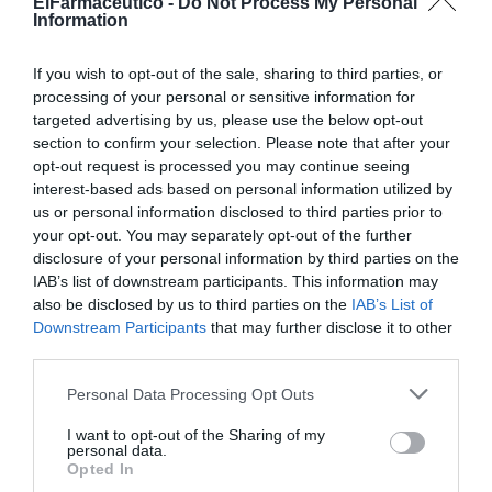
ElFarmaceutico -
Do Not Process My Personal
Information
Acuerdos y contactos
ConArtritis cuenta con el apoyo del Ministerio de
If you wish to opt-out of the sale, sharing to third parties, or
Sanidad en diferentes campañas y servicios, y con la
processing of your personal or sensitive information for
declaración de Utilidad Pública. Trabaja directamente
targeted advertising by us, please use the below opt-out
con la industria farmacéutica y con otras asociaciones
section to confirm your selection. Please note that after your
opt-out request is processed you may continue seeing
afines realizando campañas de forma conjunta. Con los
interest-based ads based on personal information utilized by
farmacéuticos comunitarios se pretende que la relación
us or personal information disclosed to third parties prior to
vaya a más, ya que su cercanía a la población es un
your opt-out. You may separately opt-out of the further
factor decisivo que permitiría ayudar a más personas
disclosure of your personal information by third parties on the
con artritis y a hacer más visible este trastorno.
IAB’s list of downstream participants. This information may
also be disclosed by us to third parties on the
IAB’s List of
Downstream Participants
that may further disclose it to other
La artritis en cifras
third parties.
Datos basados en el estudio de la Sociedad Española de
Reumatología (Episer 2000):
Personal Data Processing Opt Outs
• La artritis reumatoide afecta al 0,3-0,9% de la
I want to opt-out of the Sharing of my
personal data.
población total de España (entre 200.000 y 300.000
Opted In
personas), y cada año se diagnostican entre 10.000 y