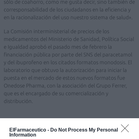
sólo de coahorro, como me gusta decir, sino también de
corresponsabilidad de los ciudadanos en la eficiencia y
en la racionalización del uso nuestro sistema de salud».
La Comisión interministerial de precios de los
medicamentos del Ministerio de Sanidad, Política Social
e Igualdad aprobó el pasado mes de febrero la
financiación pública por parte del SNS del paracetamol
y del ibuprofeno en los citados formatos monodosis. El
laboratorio que obtuvo la autorización para iniciar la
puesta en el mercado de estos nuevos formatos fue
Onedose Pharma, con la asociación del Grupo Ferrer,
que es el encargado de su comercialización y
distribución.
Más formatos nuevos
ElFarmaceutico -
Do Not Process My Personal
Information