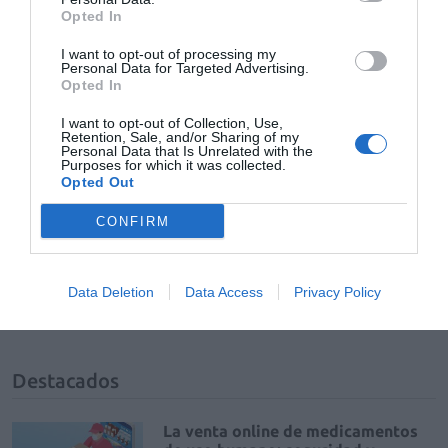
Opted In
Añadir
El Farmacéutico
como fuente preferida
de Google de forma gratuita
I want to opt-out of processing my
Mantente informado con las últimas noticias de actualidad.
Personal Data for Targeted Advertising.
ACTIVAR AHORA
Opted In
I want to opt-out of Collection, Use,
Retention, Sale, and/or Sharing of my
Personal Data that Is Unrelated with the
Tags
Purposes for which it was collected.
Opted Out
monodosis
Leire Pajín
paracetamol
CONFIRM
ibuprofeno
Grupo Ferrer
Data Deletion
Data Access
Privacy Policy
Onedose Pharma
Destacados
La venta online de medicamentos