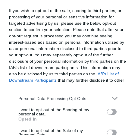
Además de los formatos monodosis ya autorizados, en
If you wish to opt-out of the sale, sharing to third parties, or
los próximos meses se incorporarán nuevas
processing of your personal or sensitive information for
presentaciones monodosis. La Agencia Española de
targeted advertising by us, please use the below opt-out
Medicamentos y Productos Sanitarios (AEMPS) está
section to confirm your selection. Please note that after your
evaluando actualmente expedientes de omeprazol y
opt-out request is processed you may continue seeing
pantoprazol y próximamente podría iniciar la
interest-based ads based on personal information utilized by
evaluación de esomeprazol.
us or personal information disclosed to third parties prior to
your opt-out. You may separately opt-out of the further
disclosure of your personal information by third parties on the
La AEMPS también está desarrollando un trabajo
IAB’s list of downstream participants. This information may
conjunto con las principales sociedades científicas de
also be disclosed by us to third parties on the
IAB’s List of
atención primaria que tendrá como resultado un
Downstream Participants
that may further disclose it to other
informe con las recomendaciones de adecuación de
third parties.
formatos de medicamentos para patologías frecuentes.
Personal Data Processing Opt Outs
Este informe, que podría estar finalizado en junio,
recomendará a las compañías farmacéuticas fabricantes
I want to opt-out of the Sharing of my
personal data.
la adecuación de entre 250 y 300 envases de
Opted In
medicamentos, principalmente antibióticos.
I want to opt-out of the Sale of my
Personal Data.