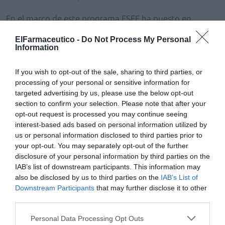
En el marco de este programa FSFE ha puesto en
marcha un total de 59 intervenciones en el ámbito
ElFarmaceutico -
Do Not Process My Personal
sanitario en un total de 21 países realizadas en
Information
colaboración con 35 socios locales que han contribuido
a la sostenibilidad del trabajo desarrollado en terreno
If you wish to opt-out of the sale, sharing to third parties, or
mediante la participación periódica de los voluntarios
processing of your personal or sensitive information for
en estos proyectos.
targeted advertising by us, please use the below opt-out
section to confirm your selection. Please note that after your
opt-out request is processed you may continue seeing
interest-based ads based on personal information utilized by
us or personal information disclosed to third parties prior to
your opt-out. You may separately opt-out of the further
disclosure of your personal information by third parties on the
IAB’s list of downstream participants. This information may
also be disclosed by us to third parties on the
IAB’s List of
Downstream Participants
that may further disclose it to other
third parties.
Personal Data Processing Opt Outs