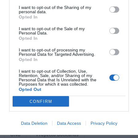
I want to opt-out of the Sharing of my
personal data.
Opted In
I want to opt-out of the Sale of my
Personal Data.
Opted In
I want to opt-out of processing my
Personal Data for Targeted Advertising.
Opted In
I want to opt-out of Collection, Use,
Añadir
El Farmacéutico
como fuente preferida
Retention, Sale, and/or Sharing of my
de Google de forma gratuita
Personal Data that Is Unrelated with the
Purposes for which it was collected.
Mantente informado con las últimas noticias de actualidad.
Opted Out
ACTIVAR AHORA
CONFIRM
Tags
Data Deletion
Data Access
Privacy Policy
ONG
Proyecto Boticarios