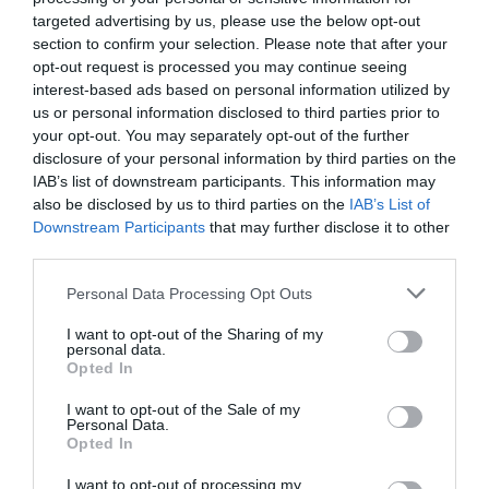
ACTIVAR AHORA
targeted advertising by us, please use the below opt-out
section to confirm your selection. Please note that after your
opt-out request is processed you may continue seeing
interest-based ads based on personal information utilized by
Tags
us or personal information disclosed to third parties prior to
your opt-out. You may separately opt-out of the further
Fortimel Powder
Nutricia
disclosure of your personal information by third parties on the
IAB’s list of downstream participants. This information may
also be disclosed by us to third parties on the
IAB’s List of
suplemento nutricional
Downstream Participants
that may further disclose it to other
third parties.
Destacados
Personal Data Processing Opt Outs
I want to opt-out of the Sharing of my
La venta online de medicamentos
personal data.
de uso humano: seguridad y
Opted In
trazabilidad
I want to opt-out of the Sale of my
DIGITAL
Isabel Marín Moral
28/07/2026
Personal Data.
Opted In
I want to opt-out of processing my