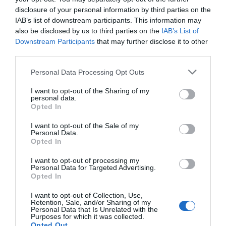
«ASSEII es una asociación que no está profesionalizada,
disclosure of your personal information by third parties on the
IAB’s list of downstream participants. This information may
sino que su labor depende del trabajo desinteresado de
also be disclosed by us to third parties on the
IAB’s List of
personas afectadas por la enfermedad, cuya filosofía es
Downstream Participants
that may further disclose it to other
devolver a la sanidad pública y a la sociedad lo que les
third parties.
han dado, y que les permite que hoy puedan disfrutar
Personal Data Processing Opt Outs
de sus familias y llevar una vida digna. Su búsqueda de
I want to opt-out of the Sharing of my
soluciones para cada necesidad que detectan y su lucha
personal data.
Opted In
por la igualdad de oportunidades para las personas
afectadas por estas enfermedades les hace
I want to opt-out of the Sale of my
merecedores de los II Premios Farmacéuticos a
Personal Data.
Opted In
Asociaciones de Pacientes del Colegio de Farmacéuticos
de Pontevedra», aseguró Alba Soutelo.
I want to opt-out of processing my
Personal Data for Targeted Advertising.
Opted In
Ángela Paz
, presidenta de ASSEII, recogió el galardón
de manos de la presidenta del Colegio, y agradeció el
I want to opt-out of Collection, Use,
Retention, Sale, and/or Sharing of my
reconocimiento que supone la concesión de este
Personal Data that Is Unrelated with the
Purposes for which it was collected.
Premio a la labor diaria de la asociación que preside. A
Opted Out