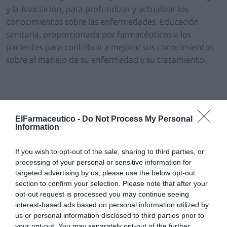
y la Asociación, para profundizar y actualizar los
conocimientos sobre las enfermedades. Educación
sanitaria, proporcionada por farmacéuticos a los
pacientes para contribuir a mejorar sus conocimientos
sobre el manejo de su enfermedad y su tratamiento.
Reconocimiento a ASSEII
ElFarmaceutico -
Do Not Process My Personal
Information
Este año 2023 el galardón ha recaído en la Asociación
Socio Sanitaria de Enfermedades Inflamatorias
If you wish to opt-out of the sale, sharing to third parties, or
Intestinales y Ostomizados, ASSEII.
processing of your personal or sensitive information for
targeted advertising by us, please use the below opt-out
Para la concesión del premio, el Colegio de
section to confirm your selection. Please note that after your
Farmacéuticos de Pontevedra ha valorado las iniciativas
opt-out request is processed you may continue seeing
y proyectos emprendidos por ASSEII orientados al
interest-based ads based on personal information utilized by
servicio y bienestar de las personas afectadas.
us or personal information disclosed to third parties prior to
your opt-out. You may separately opt-out of the further