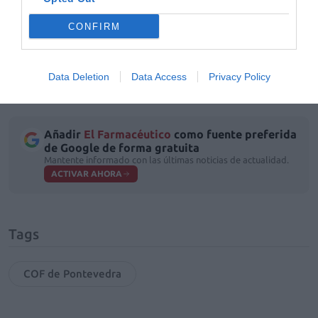
continuación tomó la palabra a
Laureano Outeda
Pinzos
, un miembro de la asociación, que transmitió a
CONFIRM
los presentes las extremas dificultades que, como
persona afectada, encuentra en su día a día.
Data Deletion
Data Access
Privacy Policy
Añadir
El Farmacéutico
como fuente preferida
de Google de forma gratuita
Mantente informado con las últimas noticias de actualidad.
ACTIVAR AHORA
Tags
COF de Pontevedra