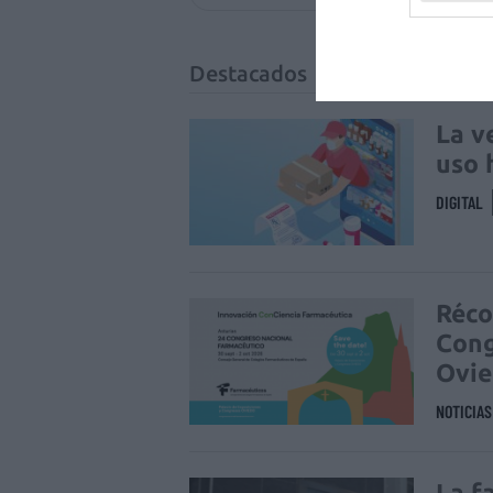
Destacados
La v
uso 
DIGITAL
Réco
Cong
Ovi
NOTICIA
La f