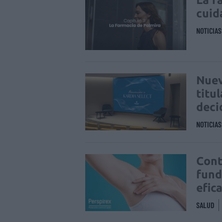
cuid
NOTICIA
Nuev
titu
deci
NOTICIA
Cont
fund
efic
SALUD