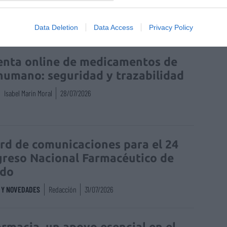
Data Deletion
Data Access
Privacy Policy
enta online de medicamentos de
humano: seguridad y trazabilidad
Isabel Marín Moral
28/07/2026
rd de comunicaciones para el 24
reso Nacional Farmacéutico de
edo
S Y NOVEDADES
Redacción
31/07/2026
armacia, un apoyo esencial en el