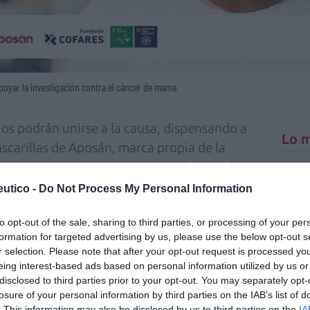
apoyar la investigación contra el cáncer de mama
ios podrán unirse a la causa, dispensando a
Lo m
scarillas de Aposán, marca propia de la
ios obtenidos por las ventas se destinarán, a
Nu
apoyar la labor científica para atajar la
titula
utico -
Do Not Process My Personal Information
criter
to opt-out of the sale, sharing to third parties, or processing of your per
La
arilla quirúrgica Aposán IIR de venta exclusiva
formation for targeted advertising by us, please use the below opt-out s
cuidad
r selection. Please note that after your opt-out request is processed y
 la cooperativa que, además de ser del color
eing interest-based ads based on personal information utilized by us or
Ré
 cumple con todas las normativas y garantías
Congr
disclosed to third parties prior to your opt-out. You may separately opt-
halado y proteger de la COVID-19 a las
losure of your personal information by third parties on the IAB’s list of
. This information may also be disclosed by us to third parties on the
IA