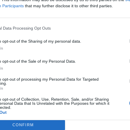
un 98% de filtración y resistencia frente a
Participants
that may further disclose it to other third parties.
ex y fabricada íntegramente en España.
 venta en boticas, durante todo lo que queda
l Data Processing Opt Outs
illas entre todos sus colaboradores para que
apoyar la lucha de tantas mujeres frente al
o opt-out of the Sharing of my personal data.
acional.
In
o opt-out of the Sale of my Personal Data.
fuente preferida de Google
In
ACTIVAR AHORA
ticias de actualidad.
to opt-out of processing my Personal Data for Targeted
ing.
In
o opt-out of Collection, Use, Retention, Sale, and/or Sharing
ersonal Data that Is Unrelated with the Purposes for which it
lected.
Out
CONFIRM
uirúrgica
Cofares
covid19