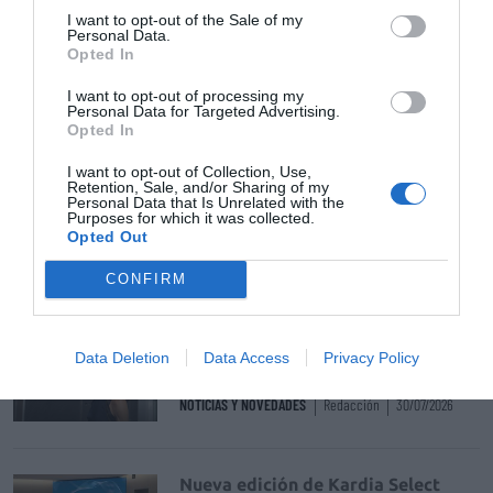
I want to opt-out of the Sale of my
Personal Data.
La venta online de medicamentos
Opted In
de uso humano: seguridad y
trazabilidad
I want to opt-out of processing my
Personal Data for Targeted Advertising.
DIGITAL
Isabel Marín Moral
28/07/2026
Opted In
I want to opt-out of Collection, Use,
Retention, Sale, and/or Sharing of my
Récord de comunicaciones para el
Personal Data that Is Unrelated with the
Purposes for which it was collected.
24 Congreso Nacional
Opted Out
Farmacéutico de Oviedo
NOTICIAS Y NOVEDADES
Redacción
31/07/2026
CONFIRM
La farmacia, un apoyo esencial en
Data Deletion
Data Access
Privacy Policy
el cuidado infantil
NOTICIAS Y NOVEDADES
Redacción
30/07/2026
Nueva edición de Kardia Select