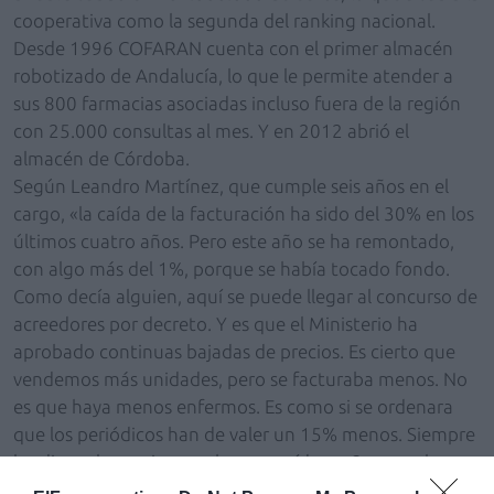
cooperativa como la segunda del ranking nacional.
Desde 1996 COFARAN cuenta con el primer almacén
robotizado de Andalucía, lo que le permite atender a
sus 800 farmacias asociadas incluso fuera de la región
con 25.000 consultas al mes. Y en 2012 abrió el
almacén de Córdoba.
Según Leandro Martínez, que cumple seis años en el
cargo, «la caída de la facturación ha sido del 30% en los
últimos cuatro años. Pero este año se ha remontado,
con algo más del 1%, porque se había tocado fondo.
Como decía alguien, aquí se puede llegar al concurso de
acreedores por decreto. Y es que el Ministerio ha
aprobado continuas bajadas de precios. Es cierto que
vendemos más unidades, pero se facturaba menos. No
es que haya menos enfermos. Es como si se ordenara
que los periódicos han de valer un 15% menos. Siempre
les digo a los socios que hemos caído un 3, pero el
sector lo ha hecho un 7».