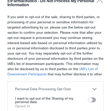
ElFarmaceutico -
Do Not Process My Personal
Information
Desde COFARAN se asegura que pese a la crisis no han
reducido personal y han incrementado la labor social
If you wish to opt-out of the sale, sharing to third parties, or
hacia organismos muy necesitados de la provincia.
processing of your personal or sensitive information for
targeted advertising by us, please use the below opt-out
Añadir
El Farmacéutico
como fuente preferida
section to confirm your selection. Please note that after your
de Google de forma gratuita
opt-out request is processed you may continue seeing
Mantente informado con las últimas noticias de actualidad.
interest-based ads based on personal information utilized by
ACTIVAR AHORA
us or personal information disclosed to third parties prior to
your opt-out. You may separately opt-out of the further
disclosure of your personal information by third parties on the
IAB’s list of downstream participants. This information may
Tags
also be disclosed by us to third parties on the
IAB’s List of
Downstream Participants
that may further disclose it to other
third parties.
COFARAN
Leandro Martínez
Personal Data Processing Opt Outs
distribución farmacéutica
Málaga
I want to opt-out of the Sharing of my
personal data.
Opted In
Destacados