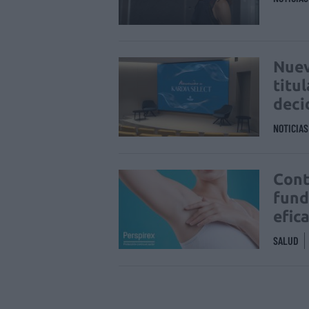
Nuev
titu
deci
NOTICIA
Cont
fund
efic
SALUD