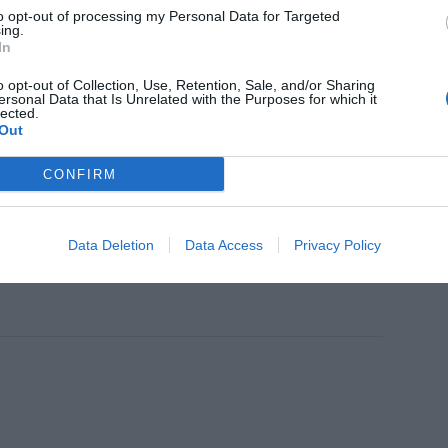
to opt-out of processing my Personal Data for Targeted
 es un tríptico explicativo sobre el alcohol,
ing.
o, que ofrece recomendaciones a las familias
In
escencia y advierte sobre los riesgos de
o opt-out of Collection, Use, Retention, Sale, and/or Sharing
ersonal Data that Is Unrelated with the Purposes for which it
nergéticas o medicamentos.
lected.
Out
fuente preferida de Google
CONFIRM
ACTIVAR AHORA
ticias de actualidad.
Data Deletion
Data Access
Privacy Policy