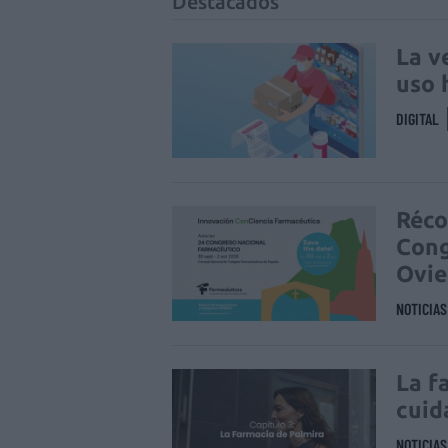
Destacados
La v
uso 
DIGITAL
Réco
Cong
Ovi
NOTICIA
La f
cuid
NOTICIA