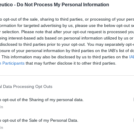
udio EDADES 2024
, el alcohol es la droga que
utico -
Do Not Process My Personal Information
ás tempranas (a los 16 años) y la
to opt-out of the sale, sharing to third parties, or processing of your per
as solicitudes de tratamiento en Cataluña.
formation for targeted advertising by us, please use the below opt-out s
ría de urgencias relacionadas con drogas.
r selection. Please note that after your opt-out request is processed y
eing interest-based ads based on personal information utilized by us or
salud de proximidad
disclosed to third parties prior to your opt-out. You may separately opt-
losure of your personal information by third parties on the IAB’s list of
avés del Grupo de Trabajo (GdT) Prevención
. This information may also be disclosed by us to third parties on the
IA
omunitaria, recuerda el papel clave de las
Participants
that may further disclose it to other third parties.
ntes de salud de proximidad.
la red de farmacias para la prevención sobre
l Data Processing Opt Outs
cena de farmacias de la demarcación de
erentes de salud de primera línea en la
o opt-out of the Sharing of my personal data.
In
as.
o opt-out of the Sale of my Personal Data.
de material profesional del Programa Beveu
In
l problema y reducir la ingesta de alcohol.