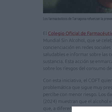
Los farmacéuticos de Tarragona refuerzan la preve
El
Colegio Oficial de Farmacéut
Mundial Sin Alcohol, que se cel
concienciación en redes sociales
saludables e informar sobre las 
sustancia. Esta acción se enmarc
sobre los riesgos del consumo de
Con esta iniciativa, el COFT quie
problemática que sigue muy pres
percibe con menor riesgo. Los da
(2024) muestran que el alcohol e
que, a diferencia del tabaco, no