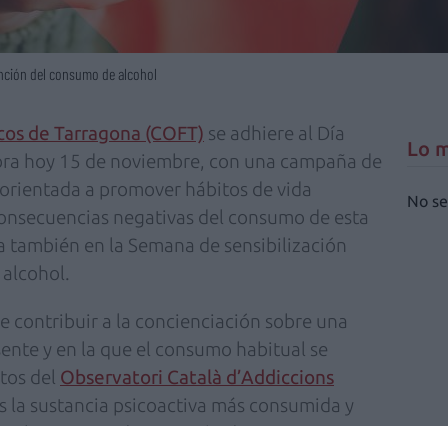
nción del consumo de alcohol
icos de Tarragona (COFT)
se adhiere al Día
Lo m
ebra hoy 15 de noviembre, con una campaña de
 orientada a promover hábitos de vida
No se
consecuencias negativas del consumo de esta
a también en la Semana de sensibilización
 alcohol.
re contribuir a la concienciación sobre una
ente y en la que el consumo habitual se
tos del
Observatori Català d’Addiccions
s la sustancia psicoactiva más consumida y
 se observa una disminución de su consumo a