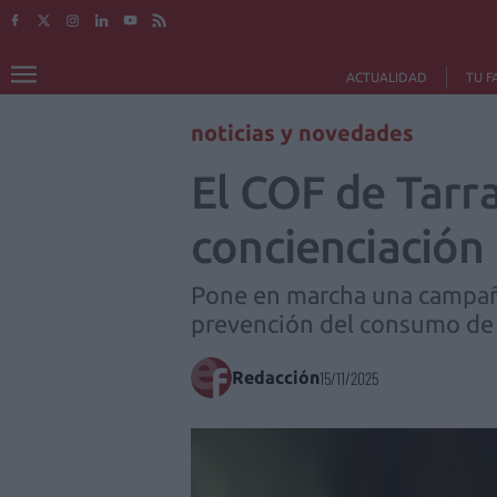
ACTUALIDAD
TU F
noticias y novedades
El COF de Tarra
concienciación 
Pone en marcha una campaña 
prevención del consumo de
Redacción
15/11/2025