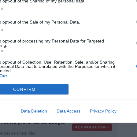
o opt-out of the Sharing of my personal data.
n una buena fuente para conocer sus
In
a la hora de plantear los proyectos de
o opt-out of the Sale of my Personal Data.
necesidades”.
In
arte, la creación de una
comisión de
to opt-out of processing my Personal Data for Targeted
ing.
cumplimiento de las cláusulas del convenio.
In
gano se encuentran las de proponer e impulsar
o opt-out of Collection, Use, Retention, Sale, and/or Sharing
concretos de colaboración y elaborar una
ersonal Data that Is Unrelated with the Purposes for which it
lected.
 ejecutadas.
Out
 año de forma ordinaria. El convenio de
CONFIRM
SPV y el COFT tendrá una vigencia de
cuatro
os más
.
Data Deletion
Data Access
Privacy Policy
fuente preferida de Google
ACTIVAR AHORA
ticias de actualidad.