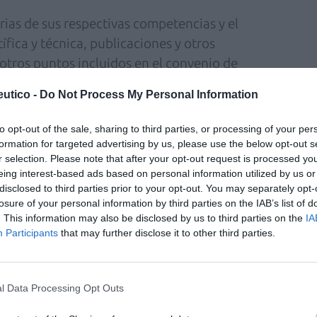
ias de sus respectivas competencias y el
fica y técnica, publicaciones y otros
otros puntos incluidos en el convenio de
utico -
Do Not Process My Personal Information
to opt-out of the sale, sharing to third parties, or processing of your per
el IISPV supone un paso muy importante para
formation for targeted advertising by us, please use the below opt-out s
comunitaria
en la investigación y la innovación
r selection. Please note that after your opt-out request is processed y
eing interest-based ads based on personal information utilized by us or
ente sanitario clave y cercano a la
disclosed to third parties prior to your opt-out. You may separately opt-
ermitirá generar conocimiento con un impacto
losure of your personal information by third parties on the IAB’s list of
ón”, expresa el presidente del COFT,
Toni
. This information may also be disclosed by us to third parties on the
IA
Participants
that may further disclose it to other third parties.
endrell
, “este acuerdo refuerza la red de
l Data Processing Opt Outs
 actores que intervienen en la salud y la
 A menudo, los farmacéuticos son los primeros