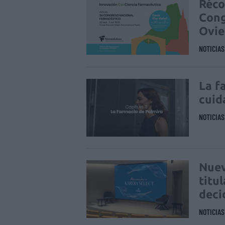
Réco
Cong
Ovi
NOTICIA
La f
cuid
NOTICIA
Nuev
titu
deci
NOTICIA