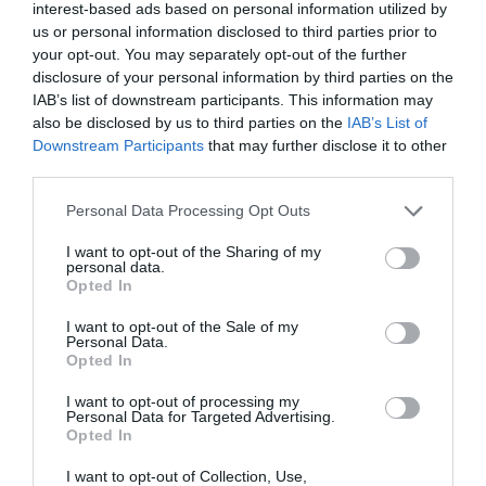
situación de malos tratos pidiendo en la farmacia una
interest-based ads based on personal information utilized by
«Mascarilla 19».
us or personal information disclosed to third parties prior to
your opt-out. You may separately opt-out of the further
Asimismo, Payá ha señalado que «l
a farmacia
disclosure of your personal information by third parties on the
IAB’s list of downstream participants. This information may
constituye el punto un cercano y accesible en el que
also be disclosed by us to third parties on the
IAB’s List of
una víctima puede solicitar ayuda
. C
on el símbolo del
Downstream Participants
that may further disclose it to other
lazo morado el
COFRM
ha
querido visibilizar desde las
third parties.
oficinas de farmacia el rechazo a esta lacra social y
expresar la solidaridad con todas las víctimas».
Personal Data Processing Opt Outs
I want to opt-out of the Sharing of my
personal data.
Añadir
El Farmacéutico
como fuente preferida
Opted In
de Google de forma gratuita
Mantente informado con las últimas noticias de actualidad.
I want to opt-out of the Sale of my
ACTIVAR AHORA
Personal Data.
Opted In
I want to opt-out of processing my
Personal Data for Targeted Advertising.
Tags
Opted In
I want to opt-out of Collection, Use,