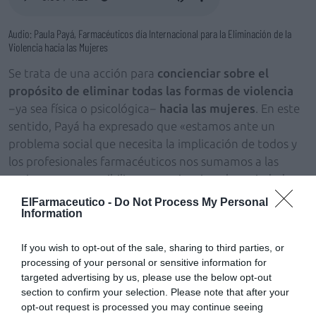
Audio: Paula Payá, Farmacéuticos día Internacional para la Eliminación de la
Violencia hacia las Mujeres
Se trata de una acción para
concienciar sobre el
propósito de eliminar todas las formas de violencia
−ya sea física o psicológica−
hacia las mujeres
. En este
sentido, Payá ha expresado que «estamos ante un
problema social que necesita la implicación de todos y
los profesionales farmacéuticos nos sumamos a las
acciones para sensibilizar y concienciar a la sociedad.
Con estos lazos morados expresamos nuestro apoyo a
ElFarmaceutico -
Do Not Process My Personal
Information
las víctimas y hacemos ver la importancia de denunciar
cualquier situación de maltrato».
If you wish to opt-out of the sale, sharing to third parties, or
processing of your personal or sensitive information for
La presidenta del COFRM también ha recordado la
targeted advertising by us, please use the below opt-out
iniciativa lanzada durante la pandemia
«Mascarilla 19»
section to confirm your selection. Please note that after your
por la que cualquier víctima podía alertar de una
opt-out request is processed you may continue seeing