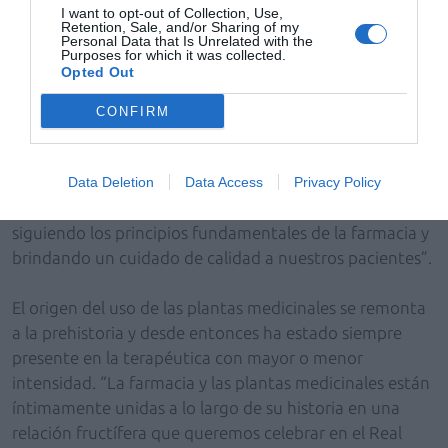
Colegio”.
I want to opt-out of Collection, Use,
Retention, Sale, and/or Sharing of my
Personal Data that Is Unrelated with the
Purposes for which it was collected.
Por su parte, la
directora general de Inspección y
Opted Out
Ordenación Sanitaria de la Comunidad de Madrid,
Pilar Jimeno
, ha resaltado que las plantas medicinales
CONFIRM
“son una valiosa herramienta que puede integrarse en
nuestra práctica como profesionales de la salud;
reconozcamos su potencial terapéutico y
Data Deletion
Data Access
Privacy Policy
aprovechemos los beneficios que nos ofrecen, siempre
siguiendo los principios fundamentales de la farmacia y
brindando un cuidado de calidad a nuestros pacientes”.
El origen del uso de las plantas medicinales se remonta
a la prehistoria y desde entonces ha estado siempre
presente en la terapéutica con mayor o menor
intensidad. “La farmacia y las plantas medicinales están
íntimamente unidas a lo largo de su historia en una
relación fructífera que queremos celebrar en el Real