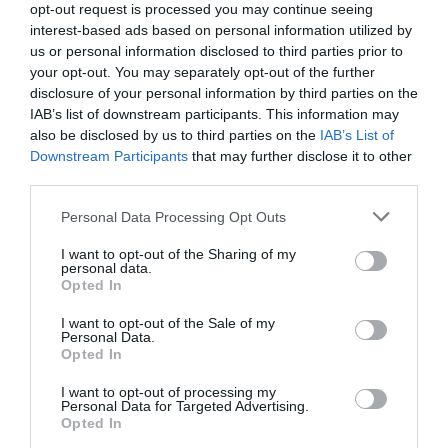
conmemora su 125 aniversario reforzando su vocación
opt-out request is processed you may continue seeing
interest-based ads based on personal information utilized by
asistencial, sanitaria y también social y divulgativa como
us or personal information disclosed to third parties prior to
parte de la solución a los grandes desafíos sanitarios de
your opt-out. You may separately opt-out of the further
la sociedad actual.
disclosure of your personal information by third parties on the
IAB’s list of downstream participants. This information may
Valores de la botánica
also be disclosed by us to third parties on the
IAB’s List of
En sus palabras de bienvenida, la
directora del RJB-
Downstream Participants
that may further disclose it to other
third parties.
CSIC
indicó que el origen del actual Real Jardín
Botánico se remonta al llamado Jardín de Migas
Personal Data Processing Opt Outs
Calientes, un huerto de árboles frutales y plantas
medicinales que el boticario Luis de Riqueur había
I want to opt-out of the Sharing of my
personal data.
donado al rey Luis I en 1724. Asimismo, ha destacado
Opted In
“el importante papel que juegan los farmacéuticos en
I want to opt-out of the Sale of my
difundir entre la sociedad los valores de la botánica, en
Personal Data.
este caso a través de las plantas medicinales”, para
Opted In
concluir felicitando al COFM por la celebración de sus
I want to opt-out of processing my
125 años, un aniversario que confirma “el relevante
Personal Data for Targeted Advertising.
Opted In
peso sanitario, social y asistencial que tiene este