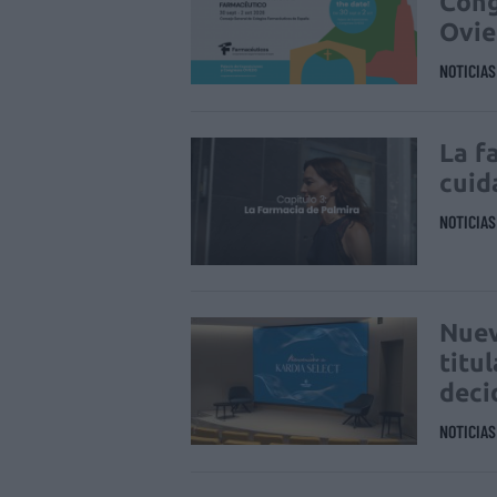
Cong
Ovi
NOTICIA
La f
cuid
NOTICIA
Nuev
titu
deci
NOTICIA