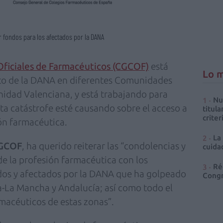
 fondos para los afectados por la DANA
Oficiales de Farmacéuticos (CGCOF)
está
Lo m
to de la DANA en diferentes Comunidades
idad Valenciana, y está trabajando para
Nu
sta catástrofe esté causando sobre el acceso a
titula
criter
ón farmacéutica.
La
CGCOF
, ha querido reiterar las “condolencias y
cuidad
de la profesión farmacéutica con los
Ré
cidos y afectados por la DANA que ha golpeado
Congr
a-La Mancha y Andalucía; así como todo el
macéuticos de estas zonas”.