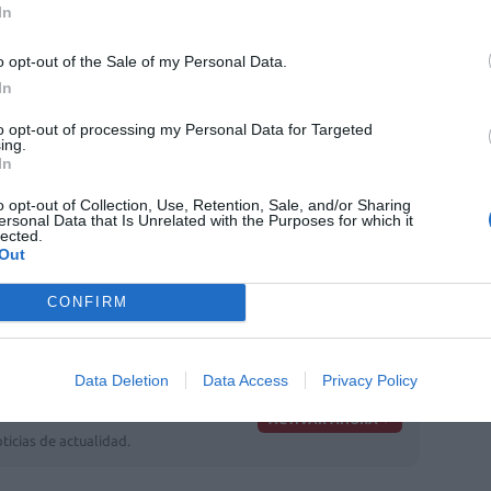
In
nas de farmacia con el número de DNI. En el
ado – MUFACE, MUGEJU e ISFAS – el Consejo
o opt-out of the Sale of my Personal Data.
antar una solución que facilite la
In
os más de dos millones de beneficiarios.
to opt-out of processing my Personal Data for Targeted
ing.
In
olegios de Farmacéuticos se ha sumado a la
o opt-out of Collection, Use, Retention, Sale, and/or Sharing
ersonal Data that Is Unrelated with the Purposes for which it
 recaudación de fondos de ayuda para los
lected.
Out
ar las donaciones.
CONFIRM
ES12-0128-7632-7901-0001-6821
Data Deletion
Data Access
Privacy Policy
fuente preferida de Google
ACTIVAR AHORA
ticias de actualidad.