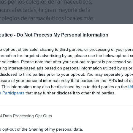
os por los colegios de farmacéuticos,
cias afectadas, la gran mayoría de la
 colegios de farmacéuticos locales más
das excepcionales junto a la Administración
rmacéutica en estas zonas.
utico -
Do Not Process My Personal Information
to opt-out of the sale, sharing to third parties, or processing of your per
formation for targeted advertising by us, please use the below opt-out s
total de 81 farmacias no están disponibles en
r selection. Please note that after your opt-out request is processed y
eing interest-based ads based on personal information utilized by us or
disclosed to third parties prior to your opt-out. You may separately opt-
losure of your personal information by third parties on the IAB’s list of
. This information may also be disclosed by us to third parties on the
IA
legial – Colegios, Consejos Autonómicos y
Participants
that may further disclose it to other third parties.
va y colaborando con las distintas
n farmacéutica para garantizar el acceso a los
anos. Así, en la Comunidad Valenciana se
l Data Processing Opt Outs
rias como la posibilidad de que
o opt-out of the Sharing of my personal data.
 de documentación, puedan recoger