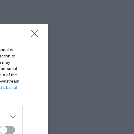
sonal or
ection to
ou may
 personal
out of the
 downstream
B’s List of