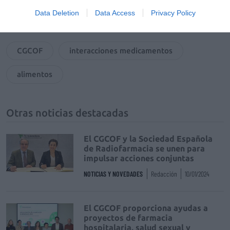
Data Deletion
Data Access
Privacy Policy
Tags
CGCOF
interacciones medicamentos
alimentos
Otras noticias destacadas
El CGCOF y la Sociedad Española
de Radiofarmacia se unen para
impulsar acciones conjuntas
NOTICIAS Y NOVEDADES
Redacción
10/01/2024
El CGCOF proporciona ayudas a
proyectos de farmacia
hospitalaria, salud sexual y