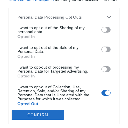
third parties.
dirigida a profesionales sanitarios sobre
interacciones entre alimentos y medicamentos (IAM)
Personal Data Processing Opt Outs
realizado por 37 autores, en el que a lo largo de 30
capítulos se detallan las IAM conocidas.
I want to opt-out of the Sharing of my
personal data.
Opted In
Un
manual
que es un texto de referencia para
profesionales, con la intención de hacer comprensibles
I want to opt-out of the Sale of my
Personal Data.
estas frecuentes interacciones: mecanismos de acción,
Opted In
valoraciones, atención farmacéutica, ideas clave,
I want to opt-out of processing my
recomendaciones dietéticas, etc., que deben conocer
Personal Data for Targeted Advertising.
los profesionales de la salud para su práctica diaria con
Opted In
los pacientes.
I want to opt-out of Collection, Use,
Retention, Sale, and/or Sharing of my
Personal Data that Is Unrelated with the
Purposes for which it was collected.
Añadir
El Farmacéutico
como fuente preferida
Opted Out
de Google de forma gratuita
Mantente informado con las últimas noticias de actualidad.
CONFIRM
ACTIVAR AHORA