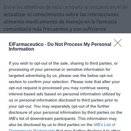
Entre los objetivos de esta campaña se encuentran el de
actualizar el conocimiento sobre las interacciones
alimento-medicamento de manejo en la farmacia
comunitaria más frecuentes y con suficiente
relevancia clínica
. Además, los materiales facilitarán la
labor informativa y divulgativa del farmacéutico
ElFarmaceutico -
Do Not Process My Personal
Information
aportándole los principales consejos que se pueden
proporcionar desde la farmacia comunitaria a los
If you wish to opt-out of the sale, sharing to third parties, or
pacientes con relación a las IAM y permitirán
processing of your personal or sensitive information for
proporcionar información a los pacientes sobre las
targeted advertising by us, please use the below opt-out
posibles IAM y la forma de adecuar sus hábitos
section to confirm your selection. Please note that after your
alimentarios en caso necesario para conseguir los
opt-out request is processed you may continue seeing
interest-based ads based on personal information utilized by
mejores resultados terapéuticos.
us or personal information disclosed to third parties prior to
your opt-out. You may separately opt-out of the further
Manual
disclosure of your personal information by third parties on the
El Consejo General de Colegios Farmacéuticos, a través
IAB’s list of downstream participants. This information may
de la Vocalía Nacional de Alimentación, y la Editorial
also be disclosed by us to third parties on the
IAB’s List of
Médica Panamericana lanzó recientemente una
guía
Downstream Participants
that may further disclose it to other