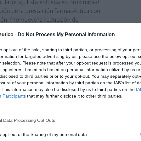
ulatoria). Esta entrega en proximidad
tión de la prestación farmacéutica con
ción. Promueve la reducción de
 hospitales, sobre todo teniendo en cuenta el
utico -
Do Not Process My Personal Information
, muchas de ellas con enfermedades crónicas,
. La mayoría de pacientes participantes
to opt-out of the sale, sharing to third parties, or processing of your per
rmacia comunitaria perteneciente a un
formation for targeted advertising by us, please use the below opt-out s
 su hospital de referencia.
r selection. Please note that after your opt-out request is processed y
eing interest-based ads based on personal information utilized by us or
disclosed to third parties prior to your opt-out. You may separately opt-
 Medicamento del Servicio Catalán de la
losure of your personal information by third parties on the IAB’s list of
mitido reducir la movilidad de los pacientes
. This information may also be disclosed by us to third parties on the
IA
se al hospital entre visitas médicas, sobre
Participants
that may further disclose it to other third parties.
edicación estable, y ha contribuido a
"El procedimiento garantiza las condiciones
l Data Processing Opt Outs
 ya que no sale el circuito farmacéutico",
o opt-out of the Sharing of my personal data.