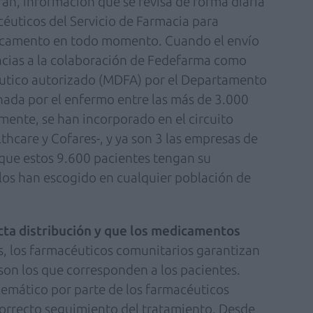
rán, información que se revisa de forma diaria
céuticos del Servicio de Farmacia para
dicamento en todo momento. Cuando el envío
racias a la colaboración de Fedefarma como
utico autorizado (MDFA) por el Departamento
onada por el enfermo entre las más de 3.000
mente, se han incorporado en el circuito
thcare y Cofares-, y ya son 3 las empresas de
 que estos 9.600 pacientes tengan su
los han escogido en cualquier población de
ecta distribución y que los medicamentos
, los farmacéuticos comunitarios garantizan
on los que corresponden a los pacientes.
lemático por parte de los farmacéuticos
 correcto seguimiento del tratamiento. Desde