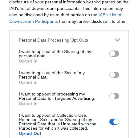
disclosure of your personal information by third parties on the
mL: 35,00 €. Para 28 días de utilización. Una aplicación
IAB’s list of downstream participants. This information may
al día sobre muslos, caderas y glúteos.
also be disclosed by us to third parties on the
IAB’s List of
Downstream Participants
that may further disclose it to other
Disponible a partir del 1 de marzo en farmacias y
third parties.
parafarmacias.
Personal Data Processing Opt Outs
Añadir
El Farmacéutico
como fuente preferida
I want to opt-out of the Sharing of my
personal data.
de Google de forma gratuita
Opted In
Mantente informado con las últimas noticias de actualidad.
ACTIVAR AHORA
I want to opt-out of the Sale of my
Personal Data.
Opted In
Tags
I want to opt-out of processing my
Personal Data for Targeted Advertising.
Opted In
Cellu Slim
celulitis rebelde
ELANCYL
I want to opt-out of Collection, Use,
Retention, Sale, and/or Sharing of my
Personal Data that Is Unrelated with the
Purposes for which it was collected.
Destacados
Opted Out