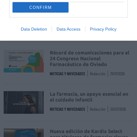
CONFIRM
La venta online de medicamentos
de uso humano: seguridad y
trazabilidad
Data Deletion
Data Access
Privacy Policy
DIGITAL
Isabel Marín Moral
28/07/2026
Récord de comunicaciones para el
24 Congreso Nacional
Farmacéutico de Oviedo
NOTICIAS Y NOVEDADES
Redacción
31/07/2026
La farmacia, un apoyo esencial en
el cuidado infantil
NOTICIAS Y NOVEDADES
Redacción
30/07/2026
Nueva edición de Kardia Select
para titulares de farmacia: claves