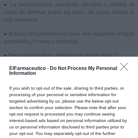
● La extraordinaria asociación cecropia + cafeína
es
capaz de eliminar todos los tipos de grasa, incluso la
más resistente.
● Activos complementarios para una respuesta integral
anticelulitis, firmeza y tonicidad.
● Efecto anticelulítico demostrado desde el día 7.
ElFarmaceutico -
Do Not Process My Personal
● Capitones alisados desde el día 14.
Information
● Eficacia anticelulítica persistente
después de 1 mes sin
If you wish to opt-out of the sale, sharing to third parties, or
la aplicación del cuidado
.
processing of your personal or sensitive information for
targeted advertising by us, please use the below opt-out
Todos estos resultados se obtienen gracias a su fórmula
section to confirm your selection. Please note that after your
cronoprogramada:
una sola aplicación al día,
24 horas
opt-out request is processed you may continue seeing
de eficacia.
interest-based ads based on personal information utilized by
us or personal information disclosed to third parties prior to
Cellu Slim
anticelulitis rebelde envase-dosificador 200
your opt-out. You may separately opt-out of the further