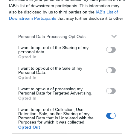
mucho con ellos».
IAB’s list of downstream participants. This information may
also be disclosed by us to third parties on the
IAB’s List of
De este modo, la población pudo acceder a servicios
Downstream Participants
that may further disclose it to other
como medida de la presión arterial y cálculo del riesgo
third parties.
cardiovascular; cribado de diabetes
y educación en
Personal Data Processing Opt Outs
insulinización e hipoglucemiantes
;
consejo nutricional;
salud pulmonar
(cesación tabáquica, manejo de
I want to opt-out of the Sharing of my
personal data.
inhaladores);
fotoprotección y educación sobre el uso
Opted In
adecuado de medicamentos.
I want to opt-out of the Sale of my
Personal Data.
Añadir
El Farmacéutico
como fuente preferida
Opted In
de Google de forma gratuita
Mantente informado con las últimas noticias de actualidad.
I want to opt-out of processing my
Personal Data for Targeted Advertising.
ACTIVAR AHORA
Opted In
I want to opt-out of Collection, Use,
Retention, Sale, and/or Sharing of my
Personal Data that Is Unrelated with the
Tags
Purposes for which it was collected.
Opted Out