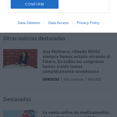
IX Congreso Nacional de Farmacéuticos
CONFIRM
Comunitarios
SEFAC
Data Deletion
Data Access
Privacy Policy
Otras noticias destacadas
Ana Molinero: «Desde SEFAC
siempre hemos estado mirando al
futuro. En todos los congresos
hemos traído temas
completamente novedosos»
ENTREVISTAS
Silvia Estebarán
28/04/2022
Destacados
La venta online de medicamentos