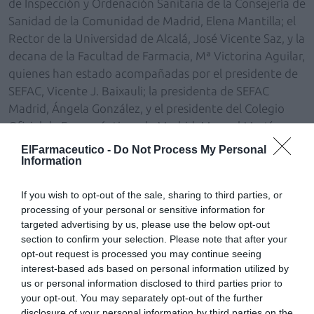
de Inspección y Ordenación Sanitaria de la Consejería de
Sanidad de la Comunidad de Madrid, Elena Mantilla; el
Rector de la Universidad de Alcalá, José Vicente Saz, y la
decana de la Facultad de Farmacia, Mª Victorina Aguilar,
quienes han estado acompañadas por el presidente de
SEFAC, Vicente J. Baixauli; la presidenta de SEFAC
Madrid, Ángela González, y el presidente del Colegio
Oficial de Farmacéuticos de Madrid, Manuel Martínez
del Peral. «Todos los servicios de la carpa han sido
ElFarmaceutico -
Do Not Process My Personal
protocolizados y consensuados con sociedades
Information
científicas médicas con el objetivo de dar a conocer a la
ciudadanía una muestra de toda la actividad asistencial
If you wish to opt-out of the sale, sharing to third parties, or
processing of your personal or sensitive information for
que pueden llevar a cabo los farmacéuticos
targeted advertising by us, please use the below opt-out
comunitarios no solo en materia de medicamentos, sino
section to confirm your selection. Please note that after your
también en prevención y salud pública», explicó Ángela
opt-out request is processed you may continue seeing
González, quien añadió que «muchos de estos servicios
interest-based ads based on personal information utilized by
todavía no son lo suficientemente conocidos por la
us or personal information disclosed to third parties prior to
your opt-out. You may separately opt-out of the further
población y el farmacéutico comunitario puede aportar
disclosure of your personal information by third parties on the