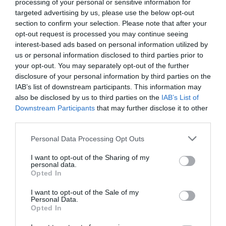
processing of your personal or sensitive information for
mejorar la respuesta de los músculos frente a una
targeted advertising by us, please use the below opt-out
actividad física.
section to confirm your selection. Please note that after your
– El ruscus tonifica y relaja las paredes venosas para una
opt-out request is processed you may continue seeing
interest-based ads based on personal information utilized by
mejor circulación.
us or personal information disclosed to third parties prior to
– La combinación del mentol con la caléndula aporta
your opt-out. You may separately opt-out of the further
una acción antiinflamatoria natural que ayuda a reducir
disclosure of your personal information by third parties on the
las molestias y el dolor.
IAB’s list of downstream participants. This information may
– El Aloe vera actúa como hidratante, emoliente,
also be disclosed by us to third parties on the
IAB’s List of
calmante y refrescante.
Downstream Participants
that may further disclose it to other
third parties.
®
Calmor
THERM efecto calor es un producto de venta
Personal Data Processing Opt Outs
libre en farmacias. Se presenta en un tubo de 100 ml y
su CN es 166786.1.
I want to opt-out of the Sharing of my
personal data.
Opted In
Añadir
El Farmacéutico
como fuente preferida
I want to opt-out of the Sale of my
de Google de forma gratuita
Personal Data.
Mantente informado con las últimas noticias de actualidad.
Opted In
ACTIVAR AHORA