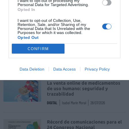
I want to opt-out of processing my
Personal Data for Targeted Advertising.
Opted In
Tags
I want to opt-out of Collection, Use,
Retention, Sale, and/or Sharing of my
Personal Data that Is Unrelated with the
Purposes for which it was collected.
Calmor® therm efecto calor
Opted Out
molestias musculares
Grupo HARTMANN
CONFIRM
Destacados
Data Deletion
Data Access
Privacy Policy
La venta online de medicamentos
de uso humano: seguridad y
trazabilidad
DIGITAL
Isabel Marín Moral
28/07/2026
Récord de comunicaciones para el
24 Congreso Nacional