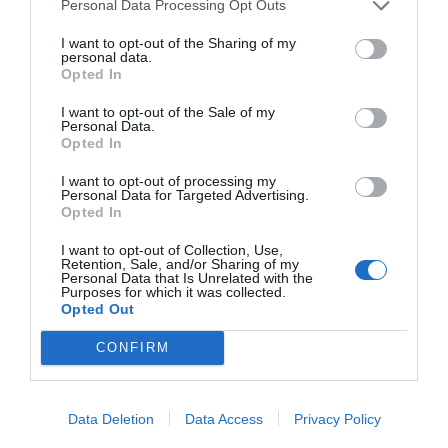
Personal Data Processing Opt Outs
Calmatopic yanopica rollon
Laboratorios Viñas
I want to opt-out of the Sharing of my
personal data.
Calmatopic
Opted In
I want to opt-out of the Sale of my
Personal Data.
Opted In
Destacados
I want to opt-out of processing my
Personal Data for Targeted Advertising.
La venta online de medicamentos
Opted In
de uso humano: seguridad y
trazabilidad
I want to opt-out of Collection, Use,
Retention, Sale, and/or Sharing of my
DIGITAL
Isabel Marín Moral
28/07/2026
Personal Data that Is Unrelated with the
Purposes for which it was collected.
Opted Out
Récord de comunicaciones para el
CONFIRM
24 Congreso Nacional
Farmacéutico de Oviedo
NOTICIAS Y NOVEDADES
Redacción
31/07/2026
Data Deletion
Data Access
Privacy Policy