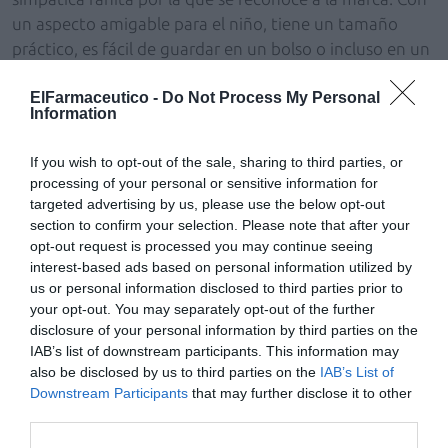
un aspecto amigable para el niño, tiene un tamaño
práctico, es fácil de guardar en un bolso o incluso en un
bolsillo, de manera que se puede llevar a cualquier
ElFarmaceutico -
Do Not Process My Personal
parte.
Information
Calmatopic ya-no-pica roll-on se puede adquirir en
farmacias y parafarmacias con un PVP recomendado de
If you wish to opt-out of the sale, sharing to third parties, or
8,20 €.
processing of your personal or sensitive information for
targeted advertising by us, please use the below opt-out
section to confirm your selection. Please note that after your
Añadir
El Farmacéutico
como fuente preferida
opt-out request is processed you may continue seeing
de Google de forma gratuita
interest-based ads based on personal information utilized by
Mantente informado con las últimas noticias de actualidad.
us or personal information disclosed to third parties prior to
ACTIVAR AHORA
your opt-out. You may separately opt-out of the further
disclosure of your personal information by third parties on the
IAB’s list of downstream participants. This information may
Tags
also be disclosed by us to third parties on the
IAB’s List of
Downstream Participants
that may further disclose it to other
third parties.
picaduras de insectos