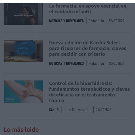
La farmacia, un apoyo esencial en
el cuidado infantil
NOTICIAS Y NOVEDADES
Redacción
30/07/2026
Nueva edición de Kardia Select
para titulares de farmacia: claves
para decidir con criterio
NOTICIAS Y NOVEDADES
Redacción
30/07/2026
Control de la hiperhidrosis:
fundamentos terapéuticos y claves
de eficacia en el tratamiento
tópico
SALUD
Irene González Orts
28/07/2026
Lo más leído