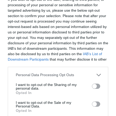
processing of your personal or sensitive information for
Añadir
El Farmacéutico
como fuente preferida
targeted advertising by us, please use the below opt-out
de Google de forma gratuita
section to confirm your selection. Please note that after your
Mantente informado con las últimas noticias de actualidad.
opt-out request is processed you may continue seeing
ACTIVAR AHORA
interest-based ads based on personal information utilized by
us or personal information disclosed to third parties prior to
your opt-out. You may separately opt-out of the further
disclosure of your personal information by third parties on the
Tags
IAB’s list of downstream participants. This information may
also be disclosed by us to third parties on the
IAB’s List of
Downstream Participants
that may further disclose it to other
Laboratorios Viñas
Calmatopic Stick
third parties.
Personal Data Processing Opt Outs
Destacados
I want to opt-out of the Sharing of my
personal data.
La venta online de medicamentos
Opted In
de uso humano: seguridad y
trazabilidad
I want to opt-out of the Sale of my
Personal Data.
DIGITAL
Isabel Marín Moral
28/07/2026
Opted In