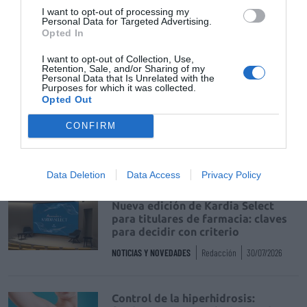
I want to opt-out of processing my
Personal Data for Targeted Advertising.
Récord de comunicaciones para el
Opted In
24 Congreso Nacional
Farmacéutico de Oviedo
I want to opt-out of Collection, Use,
Retention, Sale, and/or Sharing of my
NOTICIAS Y NOVEDADES
Redacción
31/07/2026
Personal Data that Is Unrelated with the
Purposes for which it was collected.
Opted Out
La farmacia, un apoyo esencial en
CONFIRM
el cuidado infantil
NOTICIAS Y NOVEDADES
Redacción
30/07/2026
Data Deletion
Data Access
Privacy Policy
Nueva edición de Kardia Select
para titulares de farmacia: claves
para decidir con criterio
NOTICIAS Y NOVEDADES
Redacción
30/07/2026
Control de la hiperhidrosis: