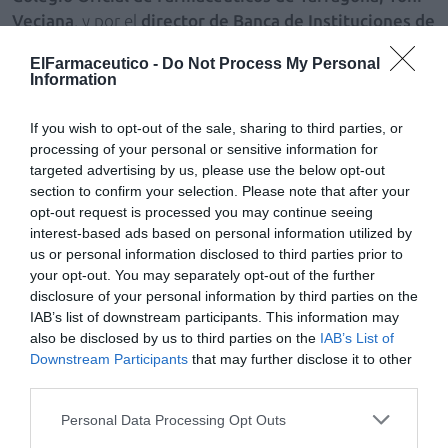
Veciana
, y por el
director de Banca de Instituciones de
CaixaBank en la Dirección Territorial de Cataluña,
ElFarmaceutico -
Do Not Process My Personal
Joaquim Macià
. A través de este acuerdo, todos los
Information
colegiados pueden acceder a una propuesta específica
de productos y servicios financieros orientados al
If you wish to opt-out of the sale, sharing to third parties, or
ahorro y a la financiación, con ventajas adicionales en
processing of your personal or sensitive information for
función del grado de vinculación con la entidad.
targeted advertising by us, please use the below opt-out
section to confirm your selection. Please note that after your
opt-out request is processed you may continue seeing
Durante el acto de firma,
Joaquim Macià
, director de
interest-based ads based on personal information utilized by
Banca de Instituciones de CaixaBank en la
DT Cataluña
,
us or personal information disclosed to third parties prior to
ha destacado el compromiso de la entidad con el sector
your opt-out. You may separately opt-out of the further
farmacéutico, que ha calificado de estratégico, y ha
disclosure of your personal information by third parties on the
subrayado “la voluntad de CaixaBank de contribuir a
IAB’s list of downstream participants. This information may
also be disclosed by us to third parties on the
IAB’s List of
fortalecer la competitividad del colectivo farmacéutico
Downstream Participants
that may further disclose it to other
mediante soluciones financieras diseñadas
third parties.
específicamente para dar respuesta a sus necesidades”.
Personal Data Processing Opt Outs
Por su parte, el
presidente del
Colegio Oficial de