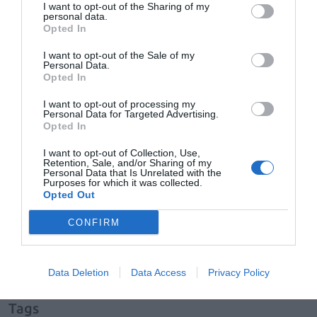
I want to opt-out of the Sharing of my
Farmacéuticos de Tarragona
, Toni Veciana
, ha
personal data.
manifestado que “la prioridad del COFT es que los
Opted In
colegiados dispongan de condiciones claras, útiles y
I want to opt-out of the Sale of my
ajustadas a sus necesidades reales”. Y ha añadido: “Este
Personal Data.
Opted In
convenio nos permite seguir avanzando en este
objetivo, reforzando la relación con una entidad que
I want to opt-out of processing my
conoce el sector farmacéutico. Así, los farmacéuticos y
Personal Data for Targeted Advertising.
Opted In
farmacéuticas podrán acceder a productos y servicios
financieros pensados para la gestión diaria de la
I want to opt-out of Collection, Use,
Retention, Sale, and/or Sharing of my
farmacia y sus necesidades profesionales”.
Personal Data that Is Unrelated with the
Purposes for which it was collected.
Opted Out
Añadir
El Farmacéutico
como fuente preferida
de Google de forma gratuita
CONFIRM
Mantente informado con las últimas noticias de actualidad.
ACTIVAR AHORA
Data Deletion
Data Access
Privacy Policy
Tags