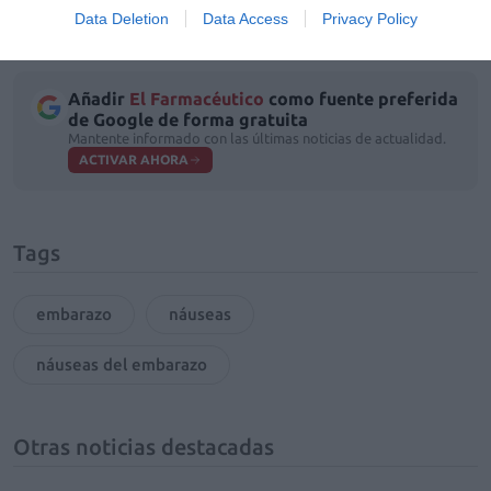
and vomiting of pregnancy. Ther Drug Monit. 2012
Data Deletion
Data Access
Privacy Policy
Oct;34(5):569-73.
Añadir
El Farmacéutico
como fuente preferida
de Google de forma gratuita
Mantente informado con las últimas noticias de actualidad.
ACTIVAR AHORA
Tags
embarazo
náuseas
náuseas del embarazo
Otras noticias destacadas