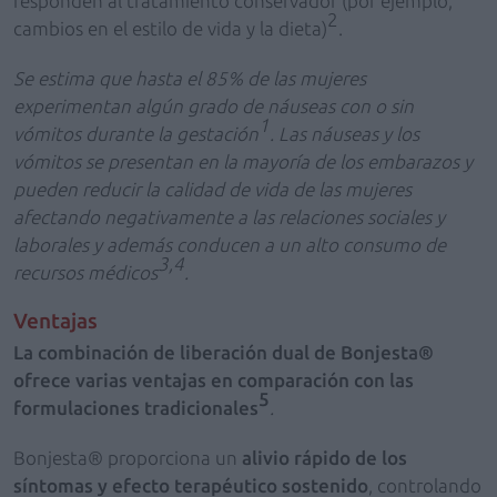
responden al tratamiento conservador (por ejemplo,
2
cambios en el estilo de vida y la dieta)
.
Se estima que hasta el 85% de las mujeres
experimentan algún grado de náuseas con o sin
1
vómitos durante la gestación
.
Las náuseas y los
vómitos se presentan en la mayoría de los embarazos y
pueden reducir la calidad de vida de las mujeres
afectando negativamente a las relaciones sociales y
laborales y además conducen a un alto consumo de
3,4
recursos médicos
.
Ventajas
La combinación de liberación dual de Bonjesta®
ofrece varias ventajas en comparación con las
5
formulaciones tradicionales
.
Bonjesta® proporciona un
alivio rápido de los
síntomas y efecto terapéutico sostenido
, controlando