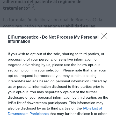
adherencia del paciente al régimen de
5,6
tratamiento
.
La formulación de liberación dual de Bonjesta® da
como resultado una
menor variabilidad en las
concentraciones plasmáticas efectivas
, lo que
ElFarmaceutico -
Do Not Process My Personal
contribuye a una
respuesta terapéutica más
Information
5
constante y confiable
.
If you wish to opt-out of the sale, sharing to third parties, or
Con tan solo dos comprimidos al día se
processing of your personal or sensitive information for
alcanza la dosis máxima diaria recomendada
targeted advertising by us, please use the below opt-out
section to confirm your selection. Please note that after your
de doxilamina y piridoxina (40 mg/40
opt-out request is processed you may continue seeing
5,6
mg)
interest-based ads based on personal information utilized by
us or personal information disclosed to third parties prior to
your opt-out. You may separately opt-out of the further
disclosure of your personal information by third parties on the
Bibliografía
IAB’s list of downstream participants. This information may
Gramage Córdoba
L,
de la Calle
M. Bonjesta: nuevo
also be disclosed by us to third parties on the
IAB’s List of
tratamiento de las náuseas y vómitos del embarazo
Downstream Participants
that may further disclose it to other
con liberación inmediata. Matronas profesión 2023;