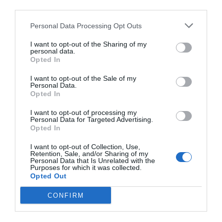
third parties.
vol.24 (Nº. 3). ISSN-e 2696-6328, ISSN 1578-0740.
Ficha Técnica Bonjesta 20 mg/20 mg comprimidos de
Personal Data Processing Opt Outs
liberación modificada. Disponible en:
https://cima.aemps.es/cima/dochtml/ft/88756/FT_887
I want to opt-out of the Sharing of my
Último acceso: enero 2025.
personal data.
Opted In
Fejzo M, Rocha N, Cimino I, et al. GDF15 linked to
maternal risk of nausea and vomiting during
I want to opt-out of the Sale of my
pregnancy. Nature. 2024 Jan;625(7996):760-767.
Personal Data.
Opted In
Heitmann K, Svendsen HC, Sporsheim IH, et al.
Nausea in pregnancy: attitudes among pregnant
I want to opt-out of processing my
women and general practitioners on treatment and
Personal Data for Targeted Advertising.
pregnancy care. Scand J Prim Health Care.
Opted In
2016;34(1):13-20
I want to opt-out of Collection, Use,
Schleußner E, Jäkel S, Keck C, et al. Nausea and
Retention, Sale, and/or Sharing of my
Vomiting of Pregnancy and its Management with the
Personal Data that Is Unrelated with the
Dual-Release Formulation of Doxylamine and
Purposes for which it was collected.
Opted Out
Pyridoxine. Geburtshilfe Frauenheilkd. 2024 Feb
8;84(2):144-152.
CONFIRM
Costantine MM, Matok I, Chiossi G, et al.
Determinants of adherence to delayed-release
doxylamine and pyridoxine in patients with nausea