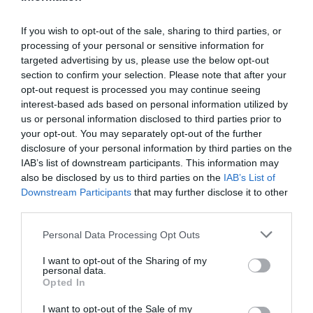
de Google de forma gratuita
Mantente informado con las últimas noticias de actualidad.
If you wish to opt-out of the sale, sharing to third parties, or
ACTIVAR AHORA
processing of your personal or sensitive information for
targeted advertising by us, please use the below opt-out
section to confirm your selection. Please note that after your
Tags
opt-out request is processed you may continue seeing
interest-based ads based on personal information utilized by
us or personal information disclosed to third parties prior to
Bisoprolol COR
Mylan EFG
cardiología
your opt-out. You may separately opt-out of the further
disclosure of your personal information by third parties on the
IAB’s list of downstream participants. This information may
also be disclosed by us to third parties on the
IAB’s List of
Destacados
Downstream Participants
that may further disclose it to other
third parties.
La venta online de medicamentos
de uso humano: seguridad y
Personal Data Processing Opt Outs
trazabilidad
I want to opt-out of the Sharing of my
DIGITAL
Isabel Marín Moral
28/07/2026
personal data.
Opted In
I want to opt-out of the Sale of my
Récord de comunicaciones para el