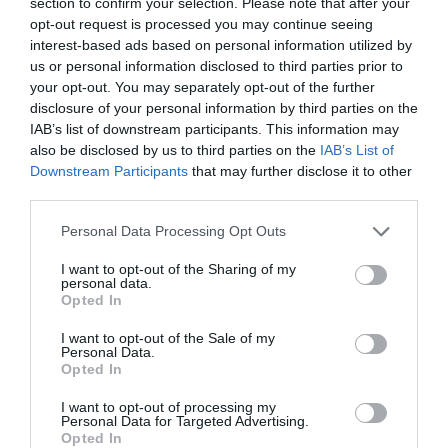
section to confirm your selection. Please note that after your
Mascarilla purificante:
Específica para el acné
opt-out request is processed you may continue seeing
interest-based ads based on personal information utilized by
persistente/tardío gracias a su innovadora textura de
us or personal information disclosed to third parties prior to
efecto borrado que purifica en suavidad y regula el
your opt-out. You may separately opt-out of the further
exceso de sebo eliminando los brillos.
disclosure of your personal information by third parties on the
IAB’s list of downstream participants. This information may
®
Fludiactiv
Patent + sulfato de zinc (Mantenimiento:
also be disclosed by us to third parties on the
IAB’s List of
aplicar 1 o 2 veces por semana)
Downstream Participants
that may further disclose it to other
third parties.
● Seborregulador
Personal Data Processing Opt Outs
● Previene la comedogénesis
I want to opt-out of the Sharing of my
personal data.
Opted In
● Purifica y disminuye los poros
I want to opt-out of the Sale of my
● Exclusiva e innovadora textura «efecto borrado»
Personal Data.
Opted In
● Piel limpia, mate y de tacto aterciopelado
I want to opt-out of processing my
Personal Data for Targeted Advertising.
Opted In
Sébium Masque 40 mL: 16,90€.