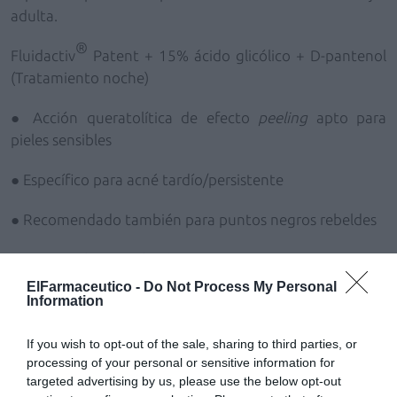
adulta.
®
Fluidactiv
Patent + 15% ácido glicólico + D-pantenol
(Tratamiento noche)
● Acción queratolítica de efecto
peeling
apto para
pieles sensibles
● Específico para acné tardío/persistente
● Recomendado también para puntos negros rebeldes
● Previene la comedogénesis
ElFarmaceutico -
Do Not Process My Personal
● Sin parabenes
Information
● Textura gel de fácil aplicación
If you wish to opt-out of the sale, sharing to third parties, or
processing of your personal or sensitive information for
Sébium Sérum 40 mL: 19,90€.
targeted advertising by us, please use the below opt-out