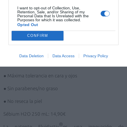
I want to opt-out of Collection, Use,
Sébium H2O:
Única solución micelar específica para
Retention, Sale, and/or Sharing of my
Personal Data that Is Unrelated with the
pieles grasas o con tendencia acnéica.
Purposes for which it was collected.
Opted Out
®
Fluidactiv
Patent + sulfato de zinc (Limpieza: día y
CONFIRM
noche)
● Desmaquilla y purifica en un solo gesto sin aclarar
Data Deletion
Data Access
Privacy Policy
● Previene la comedogénesis
● Máxima tolerancia en cara y ojos
● Sin parabenes/no graso
● No reseca la piel
Sébium H2O 250 mL: 14,90€
®
La patente
Fluidactiv
es una innovación de